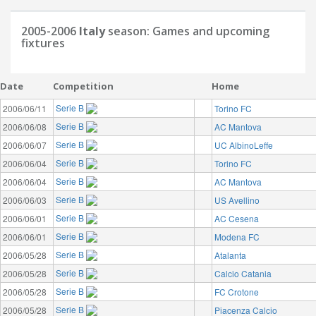
2005-2006
Italy
season: Games and upcoming
fixtures
Date
Competition
Home
Serie B
2006/06/11
Torino FC
Serie B
2006/06/08
AC Mantova
Serie B
2006/06/07
UC AlbinoLeffe
Serie B
2006/06/04
Torino FC
Serie B
2006/06/04
AC Mantova
Serie B
2006/06/03
US Avellino
Serie B
2006/06/01
AC Cesena
Serie B
2006/06/01
Modena FC
Serie B
2006/05/28
Atalanta
Serie B
2006/05/28
Calcio Catania
Serie B
2006/05/28
FC Crotone
Serie B
2006/05/28
Piacenza Calcio