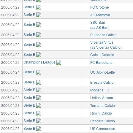
Serie B
2006/04/29
FC Crotone
Serie B
2006/04/29
AC Mantova
SSC Bari
Serie B
2006/04/29
(as AS Bari)
Serie B
2006/04/29
Piacenza Calcio
Vicenza Virtus
Serie B
2006/04/29
(as Vicenza Calcio)
Serie B
2006/04/28
Calcio Catania
Champions League
2006/04/26
FC Barcelona
Serie B
2006/04/24
UC AlbinoLeffe
Serie B
2006/04/23
Brescia Calcio
Serie B
2006/04/23
Modena FC
Serie B
2006/04/23
Hellas Verona
Serie B
2006/04/23
Ternana Calcio
Serie B
2006/04/23
Rimini Calcio
Serie B
2006/04/23
Pescara Calcio
Serie B
2006/04/23
US Cremonese