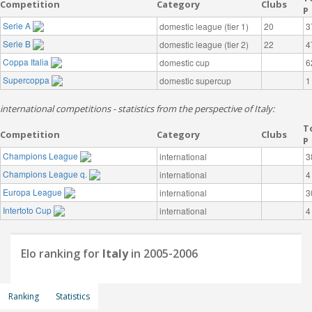
Competition
Category
Clubs
P
Serie A
domestic league (tier 1)
20
3
Serie B
domestic league (tier 2)
22
4
Coppa Italia
domestic cup
6
Supercoppa
domestic supercup
1
international competitions - statistics from the perspective of Italy:
T
Competition
Category
Clubs
P
Champions League
international
3
Champions League q.
international
4
Europa League
international
3
Intertoto Cup
international
4
Elo ranking for
Italy
in 2005-2006
Ranking
Statistics