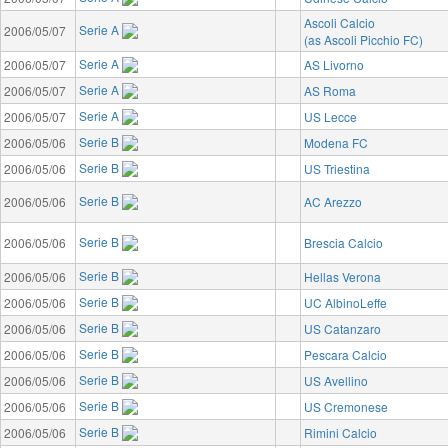
Ascoli Calcio
Serie A
2006/05/07
(as Ascoli Picchio FC)
Serie A
2006/05/07
AS Livorno
Serie A
2006/05/07
AS Roma
Serie A
2006/05/07
US Lecce
Serie B
2006/05/06
Modena FC
Serie B
2006/05/06
US Triestina
Serie B
2006/05/06
AC Arezzo
Serie B
2006/05/06
Brescia Calcio
Serie B
2006/05/06
Hellas Verona
Serie B
2006/05/06
UC AlbinoLeffe
Serie B
2006/05/06
US Catanzaro
Serie B
2006/05/06
Pescara Calcio
Serie B
2006/05/06
US Avellino
Serie B
2006/05/06
US Cremonese
Serie B
2006/05/06
Rimini Calcio