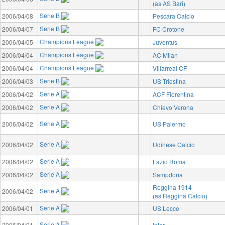
(as AS Bari)
Serie B
2006/04/08
Pescara Calcio
Serie B
2006/04/07
FC Crotone
Champions League
2006/04/05
Juventus
Champions League
2006/04/04
AC Milan
Champions League
2006/04/04
Villarreal CF
Serie B
2006/04/03
US Triestina
Serie A
2006/04/02
ACF Fiorentina
Serie A
2006/04/02
Chievo Verona
Serie A
2006/04/02
US Palermo
Serie A
2006/04/02
Udinese Calcio
Serie A
2006/04/02
Lazio Roma
Serie A
2006/04/02
Sampdoria
Reggina 1914
Serie A
2006/04/02
(as Reggina Calcio)
Serie A
2006/04/01
US Lecce
Serie A
2006/04/01
Inter