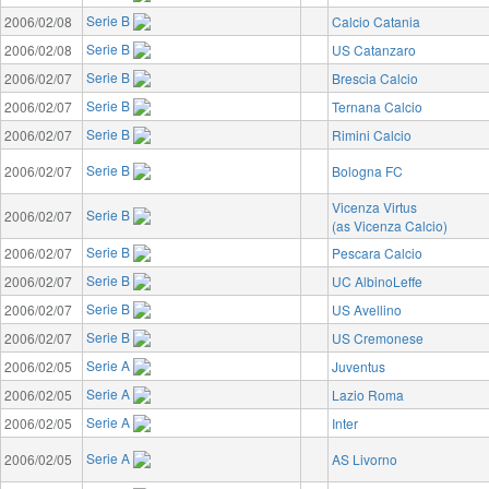
Serie B
2006/02/08
Calcio Catania
Serie B
2006/02/08
US Catanzaro
Serie B
2006/02/07
Brescia Calcio
Serie B
2006/02/07
Ternana Calcio
Serie B
2006/02/07
Rimini Calcio
Serie B
2006/02/07
Bologna FC
Vicenza Virtus
Serie B
2006/02/07
(as Vicenza Calcio)
Serie B
2006/02/07
Pescara Calcio
Serie B
2006/02/07
UC AlbinoLeffe
Serie B
2006/02/07
US Avellino
Serie B
2006/02/07
US Cremonese
Serie A
2006/02/05
Juventus
Serie A
2006/02/05
Lazio Roma
Serie A
2006/02/05
Inter
Serie A
2006/02/05
AS Livorno