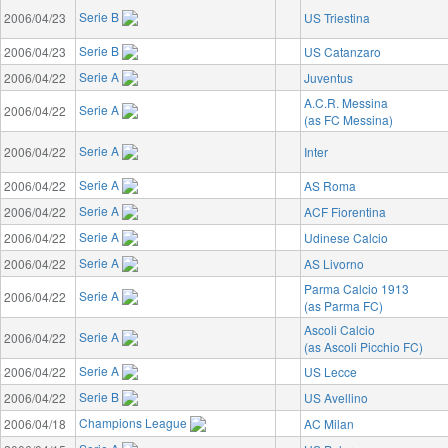
Serie B
2006/04/23
US Triestina
Serie B
2006/04/23
US Catanzaro
Serie A
2006/04/22
Juventus
A.C.R. Messina
Serie A
2006/04/22
(as FC Messina)
Serie A
2006/04/22
Inter
Serie A
2006/04/22
AS Roma
Serie A
2006/04/22
ACF Fiorentina
Serie A
2006/04/22
Udinese Calcio
Serie A
2006/04/22
AS Livorno
Parma Calcio 1913
Serie A
2006/04/22
(as Parma FC)
Ascoli Calcio
Serie A
2006/04/22
(as Ascoli Picchio FC)
Serie A
2006/04/22
US Lecce
Serie B
2006/04/22
US Avellino
Champions League
2006/04/18
AC Milan