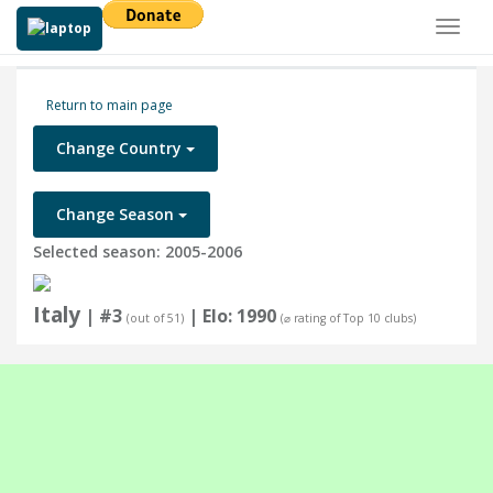
Toggl
naviga
Return to main page
Change Country
Change Season
Selected season: 2005-2006
Italy
| #3
| Elo: 1990
(out of 51)
(⌀ rating of Top 10 clubs)