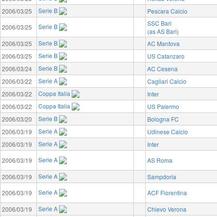
Serie B
2006/03/25
Pescara Calcio
SSC Bari
Serie B
2006/03/25
(as AS Bari)
Serie B
2006/03/25
AC Mantova
Serie B
2006/03/25
US Catanzaro
Serie B
2006/03/24
AC Cesena
Serie A
2006/03/22
Cagliari Calcio
Coppa Italia
2006/03/22
Inter
Coppa Italia
2006/03/22
US Palermo
Serie B
2006/03/20
Bologna FC
Serie A
2006/03/19
Udinese Calcio
Serie A
2006/03/19
Inter
Serie A
2006/03/19
AS Roma
Serie A
2006/03/19
Sampdoria
Serie A
2006/03/19
ACF Fiorentina
Serie A
2006/03/19
Chievo Verona