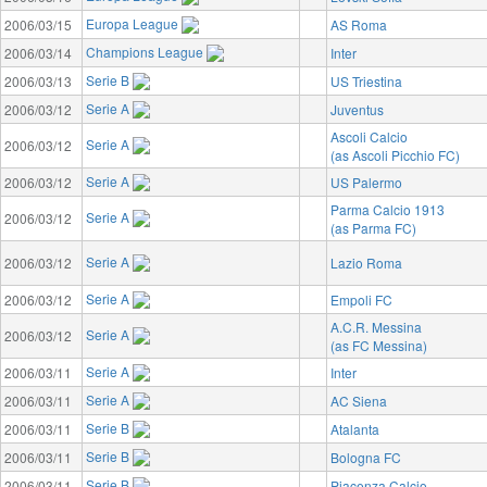
Europa League
2006/03/15
AS Roma
Champions League
2006/03/14
Inter
Serie B
2006/03/13
US Triestina
Serie A
2006/03/12
Juventus
Ascoli Calcio
Serie A
2006/03/12
(as Ascoli Picchio FC)
Serie A
2006/03/12
US Palermo
Parma Calcio 1913
Serie A
2006/03/12
(as Parma FC)
Serie A
2006/03/12
Lazio Roma
Serie A
2006/03/12
Empoli FC
A.C.R. Messina
Serie A
2006/03/12
(as FC Messina)
Serie A
2006/03/11
Inter
Serie A
2006/03/11
AC Siena
Serie B
2006/03/11
Atalanta
Serie B
2006/03/11
Bologna FC
Serie B
2006/03/11
Piacenza Calcio