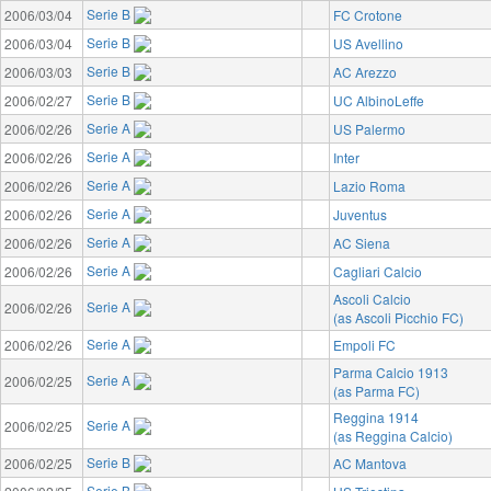
Serie B
2006/03/04
FC Crotone
Serie B
2006/03/04
US Avellino
Serie B
2006/03/03
AC Arezzo
Serie B
2006/02/27
UC AlbinoLeffe
Serie A
2006/02/26
US Palermo
Serie A
2006/02/26
Inter
Serie A
2006/02/26
Lazio Roma
Serie A
2006/02/26
Juventus
Serie A
2006/02/26
AC Siena
Serie A
2006/02/26
Cagliari Calcio
Ascoli Calcio
Serie A
2006/02/26
(as Ascoli Picchio FC)
Serie A
2006/02/26
Empoli FC
Parma Calcio 1913
Serie A
2006/02/25
(as Parma FC)
Reggina 1914
Serie A
2006/02/25
(as Reggina Calcio)
Serie B
2006/02/25
AC Mantova
Serie B