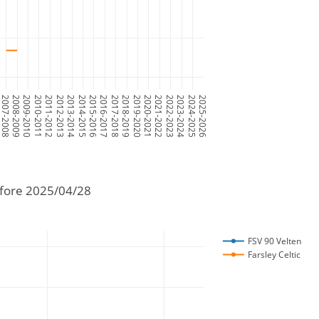
7
2007-2008
2008-2009
2009-2010
2010-2011
2011-2012
2012-2013
2013-2014
2014-2015
2015-2016
2016-2017
2017-2018
2018-2019
2019-2020
2020-2021
2021-2022
2022-2023
2023-2024
2024-2025
2025-2026
efore 2025/04/28
FSV 90 Velten
Farsley Celtic