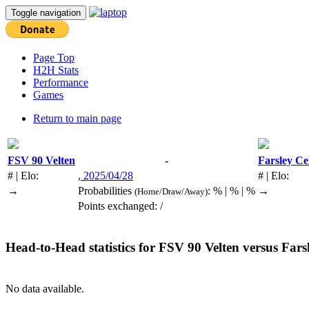
Toggle navigation
Page Top
H2H Stats
Performance
Games
Return to main page
FSV 90 Velten
-
Farsley Cel
# | Elo:
, 2025/04/28
# | Elo:
→
Probabilities
: % | % | %
→
(Home/Draw/Away)
Points exchanged: /
Head-to-Head statistics for
FSV 90 Velten
versus
Farsl
No data available.