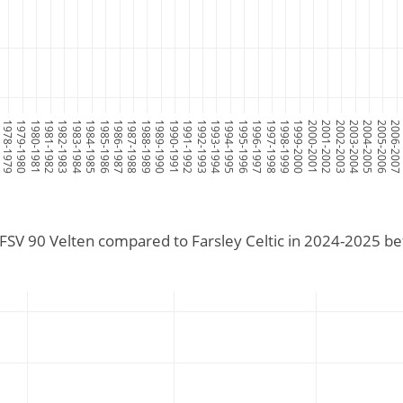
8
1978-1979
1979-1980
1980-1981
1981-1982
1982-1983
1983-1984
1984-1985
1985-1986
1986-1987
1987-1988
1988-1989
1989-1990
1990-1991
1991-1992
1992-1993
1993-1994
1994-1995
1995-1996
1996-1997
1997-1998
1998-1999
1999-2000
2000-2001
2001-2002
2002-2003
2003-2004
2004-2005
2005-2006
2006-200
FSV 90 Velten compared to Farsley Celtic in 2024-2025 b