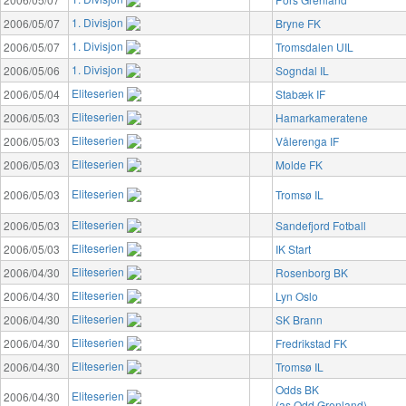
1. Divisjon
2006/05/07
Bryne FK
1. Divisjon
2006/05/07
Tromsdalen UIL
1. Divisjon
2006/05/06
Sogndal IL
Eliteserien
2006/05/04
Stabæk IF
Eliteserien
2006/05/03
Hamarkameratene
Eliteserien
2006/05/03
Vålerenga IF
Eliteserien
2006/05/03
Molde FK
Eliteserien
2006/05/03
Tromsø IL
Eliteserien
2006/05/03
Sandefjord Fotball
Eliteserien
2006/05/03
IK Start
Eliteserien
2006/04/30
Rosenborg BK
Eliteserien
2006/04/30
Lyn Oslo
Eliteserien
2006/04/30
SK Brann
Eliteserien
2006/04/30
Fredrikstad FK
Eliteserien
2006/04/30
Tromsø IL
Odds BK
Eliteserien
2006/04/30
(as Odd Grenland)