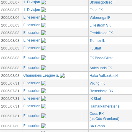
1. Divisjon
2005/08/07
Strømsgodset IF
1. Divisjon
2005/08/07
Follo FK
Eliteserien
2005/08/06
Vålerenga IF
Eliteserien
2005/08/03
Lillestrøm SK
Eliteserien
2005/08/03
Fredrikstad FK
Eliteserien
2005/08/03
Tromsø IL
Eliteserien
2005/08/03
IK Start
Eliteserien
2005/08/03
FK Bodø/Glimt
Eliteserien
2005/08/03
Aalesunds FK
Champions League q.
2005/08/03
Haka Valkeakoski
Eliteserien
2005/07/31
Viking FK
Eliteserien
2005/07/31
Rosenborg BK
Eliteserien
2005/07/31
IK Start
Eliteserien
2005/07/31
Hamarkameratene
Odds BK
Eliteserien
2005/07/31
(as Odd Grenland)
Eliteserien
2005/07/30
SK Brann