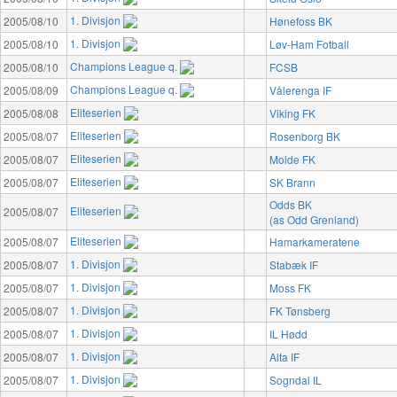
1. Divisjon
2005/08/10
Hønefoss BK
1. Divisjon
2005/08/10
Løv-Ham Fotball
Champions League q.
2005/08/10
FCSB
Champions League q.
2005/08/09
Vålerenga IF
Eliteserien
2005/08/08
Viking FK
Eliteserien
2005/08/07
Rosenborg BK
Eliteserien
2005/08/07
Molde FK
Eliteserien
2005/08/07
SK Brann
Odds BK
Eliteserien
2005/08/07
(as Odd Grenland)
Eliteserien
2005/08/07
Hamarkameratene
1. Divisjon
2005/08/07
Stabæk IF
1. Divisjon
2005/08/07
Moss FK
1. Divisjon
2005/08/07
FK Tønsberg
1. Divisjon
2005/08/07
IL Hødd
1. Divisjon
2005/08/07
Alta IF
1. Divisjon
2005/08/07
Sogndal IL