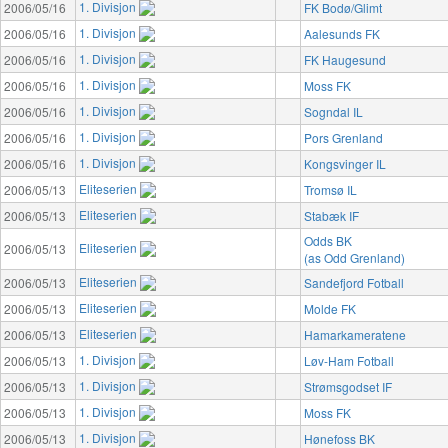
1. Divisjon
2006/05/16
FK Bodø/Glimt
1. Divisjon
2006/05/16
Aalesunds FK
1. Divisjon
2006/05/16
FK Haugesund
1. Divisjon
2006/05/16
Moss FK
1. Divisjon
2006/05/16
Sogndal IL
1. Divisjon
2006/05/16
Pors Grenland
1. Divisjon
2006/05/16
Kongsvinger IL
Eliteserien
2006/05/13
Tromsø IL
Eliteserien
2006/05/13
Stabæk IF
Odds BK
Eliteserien
2006/05/13
(as Odd Grenland)
Eliteserien
2006/05/13
Sandefjord Fotball
Eliteserien
2006/05/13
Molde FK
Eliteserien
2006/05/13
Hamarkameratene
1. Divisjon
2006/05/13
Løv-Ham Fotball
1. Divisjon
2006/05/13
Strømsgodset IF
1. Divisjon
2006/05/13
Moss FK
1. Divisjon
2006/05/13
Hønefoss BK