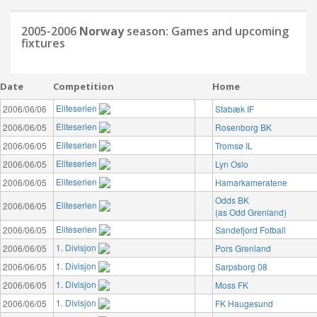
2005-2006
Norway
season: Games and upcoming
fixtures
Date
Competition
Home
Eliteserien
2006/06/06
Stabæk IF
Eliteserien
2006/06/05
Rosenborg BK
Eliteserien
2006/06/05
Tromsø IL
Eliteserien
2006/06/05
Lyn Oslo
Eliteserien
2006/06/05
Hamarkameratene
Odds BK
Eliteserien
2006/06/05
(as Odd Grenland)
Eliteserien
2006/06/05
Sandefjord Fotball
1. Divisjon
2006/06/05
Pors Grenland
1. Divisjon
2006/06/05
Sarpsborg 08
1. Divisjon
2006/06/05
Moss FK
1. Divisjon
2006/06/05
FK Haugesund