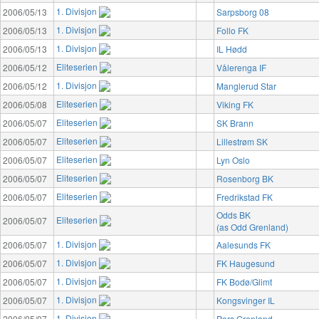
1. Divisjon
2006/05/13
Sarpsborg 08
1. Divisjon
2006/05/13
Follo FK
1. Divisjon
2006/05/13
IL Hødd
Eliteserien
2006/05/12
Vålerenga IF
1. Divisjon
2006/05/12
Manglerud Star
Eliteserien
2006/05/08
Viking FK
Eliteserien
2006/05/07
SK Brann
Eliteserien
2006/05/07
Lillestrøm SK
Eliteserien
2006/05/07
Lyn Oslo
Eliteserien
2006/05/07
Rosenborg BK
Eliteserien
2006/05/07
Fredrikstad FK
Odds BK
Eliteserien
2006/05/07
(as Odd Grenland)
1. Divisjon
2006/05/07
Aalesunds FK
1. Divisjon
2006/05/07
FK Haugesund
1. Divisjon
2006/05/07
FK Bodø/Glimt
1. Divisjon
2006/05/07
Kongsvinger IL
1. Divisjon
2006/05/07
Pors Grenland