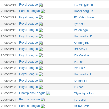
Royal League
2006/02/16
FC Midtjylland
Europa League
2006/02/15
Rosenborg BK
Royal League
2006/02/12
FC København
Royal League
2006/02/12
Lyn Oslo
Royal League
2006/02/12
Vålerenga IF
Royal League
2006/02/12
Hammarby IF
Royal League
2006/02/09
Aalborg BK
Royal League
2005/12/11
Brøndby IF
Royal League
2005/12/11
IFK Göteborg
Royal League
2005/12/11
IK Start
Royal League
2005/12/08
Lyn Oslo
Royal League
2005/12/08
Hammarby IF
Royal League
2005/12/08
Kalmar FF
Royal League
2005/12/08
IK Start
Champions League
2005/12/06
Olympique Lyon
Europa League
2005/12/01
FC Basel
Europa League
2005/11/30
CSKA Sofia