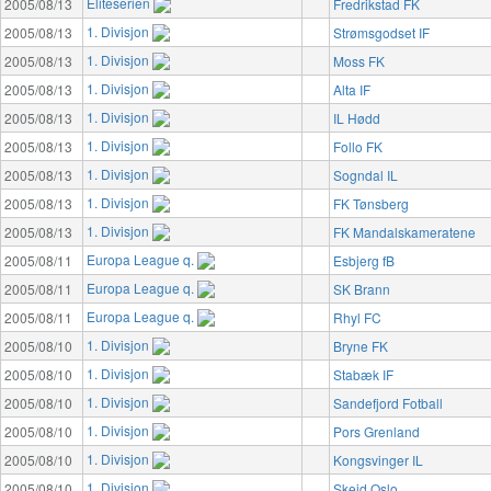
Eliteserien
2005/08/13
Fredrikstad FK
1. Divisjon
2005/08/13
Strømsgodset IF
1. Divisjon
2005/08/13
Moss FK
1. Divisjon
2005/08/13
Alta IF
1. Divisjon
2005/08/13
IL Hødd
1. Divisjon
2005/08/13
Follo FK
1. Divisjon
2005/08/13
Sogndal IL
1. Divisjon
2005/08/13
FK Tønsberg
1. Divisjon
2005/08/13
FK Mandalskameratene
Europa League q.
2005/08/11
Esbjerg fB
Europa League q.
2005/08/11
SK Brann
Europa League q.
2005/08/11
Rhyl FC
1. Divisjon
2005/08/10
Bryne FK
1. Divisjon
2005/08/10
Stabæk IF
1. Divisjon
2005/08/10
Sandefjord Fotball
1. Divisjon
2005/08/10
Pors Grenland
1. Divisjon
2005/08/10
Kongsvinger IL
1. Divisjon
2005/08/10
Skeid Oslo