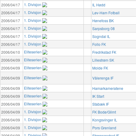
1. Divisjon
2006/04/17
IL Hødd
1. Divisjon
2006/04/17
Løv-Ham Fotball
1. Divisjon
2006/04/17
Hønefoss BK
1. Divisjon
2006/04/17
Sarpsborg 08
1. Divisjon
2006/04/17
Sogndal IL
1. Divisjon
2006/04/17
Follo FK
Eliteserien
2006/04/10
Fredrikstad FK
Eliteserien
2006/04/09
Lillestrøm SK
Eliteserien
2006/04/09
Molde FK
Eliteserien
2006/04/09
Vålerenga IF
Eliteserien
2006/04/09
Hamarkameratene
Eliteserien
2006/04/09
IK Start
Eliteserien
2006/04/09
Stabæk IF
1. Divisjon
2006/04/09
FK Bodø/Glimt
1. Divisjon
2006/04/09
Kongsvinger IL
1. Divisjon
2006/04/09
Pors Grenland
1. Divisjon
2006/04/09
Strømsgodset IF