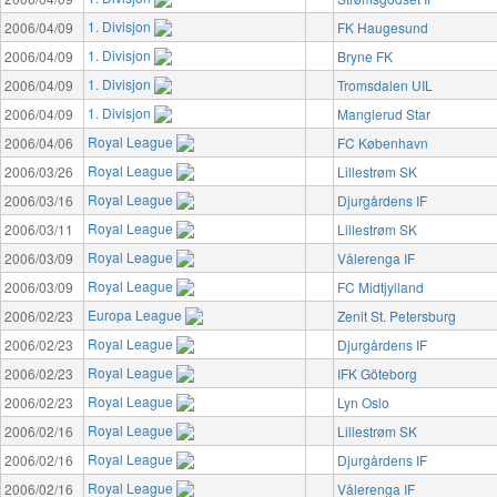
1. Divisjon
2006/04/09
FK Haugesund
1. Divisjon
2006/04/09
Bryne FK
1. Divisjon
2006/04/09
Tromsdalen UIL
1. Divisjon
2006/04/09
Manglerud Star
Royal League
2006/04/06
FC København
Royal League
2006/03/26
Lillestrøm SK
Royal League
2006/03/16
Djurgårdens IF
Royal League
2006/03/11
Lillestrøm SK
Royal League
2006/03/09
Vålerenga IF
Royal League
2006/03/09
FC Midtjylland
Europa League
2006/02/23
Zenit St. Petersburg
Royal League
2006/02/23
Djurgårdens IF
Royal League
2006/02/23
IFK Göteborg
Royal League
2006/02/23
Lyn Oslo
Royal League
2006/02/16
Lillestrøm SK
Royal League
2006/02/16
Djurgårdens IF
Royal League
2006/02/16
Vålerenga IF