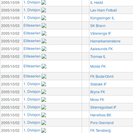
1. Divisjon
2005/10/09
IL Hødd
1. Divisjon
2005/10/09
Løv-Ham Fotball
1. Divisjon
2005/10/09
Kongsvinger IL
Eliteserien
2005/10/03
SK Brann
Eliteserien
2005/10/02
Vålerenga IF
Eliteserien
2005/10/02
Hamarkameratene
Eliteserien
2005/10/02
Aalesunds FK
Eliteserien
2005/10/02
Tromsø IL
Eliteserien
2005/10/02
Molde FK
Eliteserien
2005/10/02
FK Bodø/Glimt
1. Divisjon
2005/10/02
Stabæk IF
1. Divisjon
2005/10/02
Bryne FK
1. Divisjon
2005/10/02
Moss FK
1. Divisjon
2005/10/02
Strømsgodset IF
1. Divisjon
2005/10/02
Hønefoss BK
1. Divisjon
2005/10/02
Pors Grenland
1. Divisjon
2005/10/02
FK Tønsberg