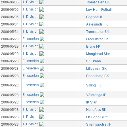
1. Divisjon
2006/06/05
Tromsdalen UIL
1. Divisjon
2006/06/05
Løv-Ham Fotball
1. Divisjon
2006/06/05
Sogndal IL
1. Divisjon
2006/06/04
Aalesunds FK
1. Divisjon
2006/05/31
Tromsdalen UIL
Eliteserien
2006/05/29
Fredrikstad FK
1. Divisjon
2006/05/29
Bryne FK
1. Divisjon
2006/05/29
Manglerud Star
Eliteserien
2006/05/28
SK Brann
Eliteserien
2006/05/28
Lillestrøm SK
Eliteserien
2006/05/28
Rosenborg BK
Eliteserien
2006/05/28
Viking FK
Eliteserien
2006/05/28
Vålerenga IF
Eliteserien
2006/05/28
IK Start
1. Divisjon
2006/05/28
Hønefoss BK
1. Divisjon
2006/05/28
FK Bodø/Glimt
1. Divisjon
2006/05/28
Strømsgodset IF