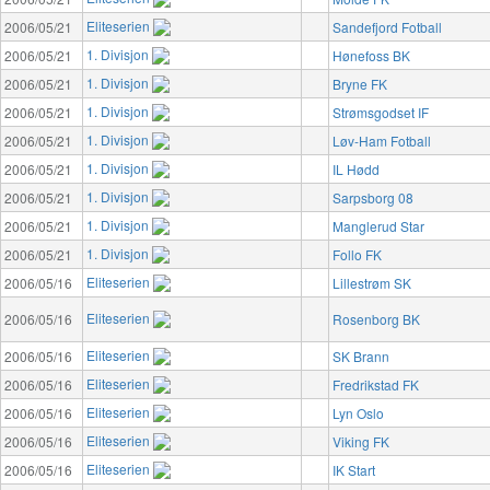
Eliteserien
2006/05/21
Sandefjord Fotball
1. Divisjon
2006/05/21
Hønefoss BK
1. Divisjon
2006/05/21
Bryne FK
1. Divisjon
2006/05/21
Strømsgodset IF
1. Divisjon
2006/05/21
Løv-Ham Fotball
1. Divisjon
2006/05/21
IL Hødd
1. Divisjon
2006/05/21
Sarpsborg 08
1. Divisjon
2006/05/21
Manglerud Star
1. Divisjon
2006/05/21
Follo FK
Eliteserien
2006/05/16
Lillestrøm SK
Eliteserien
2006/05/16
Rosenborg BK
Eliteserien
2006/05/16
SK Brann
Eliteserien
2006/05/16
Fredrikstad FK
Eliteserien
2006/05/16
Lyn Oslo
Eliteserien
2006/05/16
Viking FK
Eliteserien
2006/05/16
IK Start