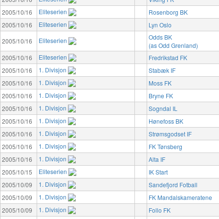
Eliteserien
2005/10/16
Rosenborg BK
Eliteserien
2005/10/16
Lyn Oslo
Odds BK
Eliteserien
2005/10/16
(as Odd Grenland)
Eliteserien
2005/10/16
Fredrikstad FK
1. Divisjon
2005/10/16
Stabæk IF
1. Divisjon
2005/10/16
Moss FK
1. Divisjon
2005/10/16
Bryne FK
1. Divisjon
2005/10/16
Sogndal IL
1. Divisjon
2005/10/16
Hønefoss BK
1. Divisjon
2005/10/16
Strømsgodset IF
1. Divisjon
2005/10/16
FK Tønsberg
1. Divisjon
2005/10/16
Alta IF
Eliteserien
2005/10/15
IK Start
1. Divisjon
2005/10/09
Sandefjord Fotball
1. Divisjon
2005/10/09
FK Mandalskameratene
1. Divisjon
2005/10/09
Follo FK