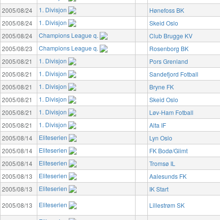
1. Divisjon
2005/08/24
Hønefoss BK
1. Divisjon
2005/08/24
Skeid Oslo
Champions League q.
2005/08/24
Club Brugge KV
Champions League q.
2005/08/23
Rosenborg BK
1. Divisjon
2005/08/21
Pors Grenland
1. Divisjon
2005/08/21
Sandefjord Fotball
1. Divisjon
2005/08/21
Bryne FK
1. Divisjon
2005/08/21
Skeid Oslo
1. Divisjon
2005/08/21
Løv-Ham Fotball
1. Divisjon
2005/08/21
Alta IF
Eliteserien
2005/08/14
Lyn Oslo
Eliteserien
2005/08/14
FK Bodø/Glimt
Eliteserien
2005/08/14
Tromsø IL
Eliteserien
2005/08/13
Aalesunds FK
Eliteserien
2005/08/13
IK Start
Eliteserien
2005/08/13
Lillestrøm SK