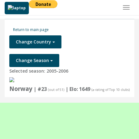
Toggl
naviga
Return to main page
Change Country
Change Season
Selected season: 2005-2006
Norway
| #23
| Elo: 1649
(out of 51)
(⌀ rating of Top 10 clubs)