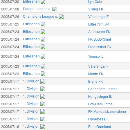
Eliteserien
2005/07/30
Lyn Oslo
Europa League q.
2005/07/28
Viking FK
Champions League q.
2005/07/26
Vålerenga IF
Eliteserien
2005/07/25
Lillestrøm SK
Eliteserien
2005/07/24
Aalesunds FK
Eliteserien
2005/07/24
FK Bodø/Glimt
Eliteserien
2005/07/24
Fredrikstad FK
Eliteserien
2005/07/24
Tromsø IL
Eliteserien
2005/07/23
Vålerenga IF
Eliteserien
2005/07/23
Molde FK
1. Divisjon
2005/07/17
Bryne FK
1. Divisjon
2005/07/17
Sandefjord Fotball
1. Divisjon
2005/07/17
Kongsvinger IL
1. Divisjon
2005/07/17
Løv-Ham Fotball
1. Divisjon
2005/07/17
FK Mandalskameratene
1. Divisjon
2005/07/17
Hønefoss BK
1. Divisjon
2005/07/16
Pors Grenland