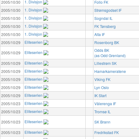
1. Divisjon
2005/10/30
Follo FK
1. Divisjon
2005/10/30
Strømsgodset IF
1. Divisjon
2005/10/30
Sogndal IL
1. Divisjon
2005/10/30
FK Tønsberg
1. Divisjon
2005/10/30
Alta IF
Eliteserien
2005/10/29
Rosenborg BK
Odds BK
Eliteserien
2005/10/29
(as Odd Grenland)
Eliteserien
2005/10/29
Lillestrøm SK
Eliteserien
2005/10/29
Hamarkameratene
Eliteserien
2005/10/29
Viking FK
Eliteserien
2005/10/29
Lyn Oslo
Eliteserien
2005/10/29
IK Start
Eliteserien
2005/10/23
Vålerenga IF
Eliteserien
2005/10/23
Tromsø IL
Eliteserien
2005/10/23
SK Brann
Eliteserien
2005/10/23
Fredrikstad FK