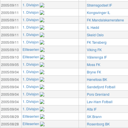
1. Divisjon
2005/09/11
Strømsgodset IF
1. Divisjon
2005/09/11
Kongsvinger IL
1. Divisjon
2005/09/11
FK Mandalskameratene
1. Divisjon
2005/09/11
IL Hødd
1. Divisjon
2005/09/11
Skeid Oslo
1. Divisjon
2005/09/11
FK Tønsberg
Eliteserien
2005/09/10
Viking FK
Eliteserien
2005/09/10
Vålerenga IF
1. Divisjon
2005/09/05
Moss FK
1. Divisjon
2005/09/04
Bryne FK
1. Divisjon
2005/09/04
Hønefoss BK
1. Divisjon
2005/09/04
Sandefjord Fotball
1. Divisjon
2005/09/04
Pors Grenland
1. Divisjon
2005/09/04
Løv-Ham Fotball
1. Divisjon
2005/09/04
Alta IF
Eliteserien
2005/08/29
SK Brann
Eliteserien
2005/08/28
Rosenborg BK