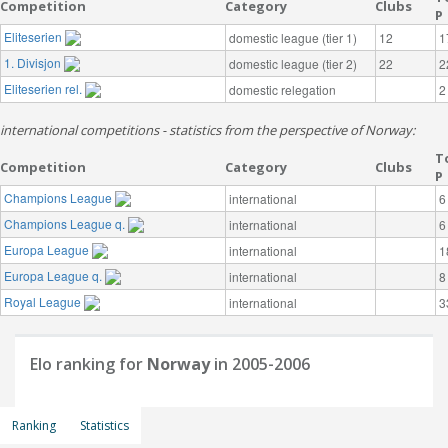
Competition
Category
Clubs
P
Eliteserien
domestic league (tier 1)
12
1
1. Divisjon
domestic league (tier 2)
22
2
Eliteserien rel.
domestic relegation
2
international competitions - statistics from the perspective of Norway:
T
Competition
Category
Clubs
P
Champions League
international
6
Champions League q.
international
6
Europa League
international
1
Europa League q.
international
8
Royal League
international
3
Elo ranking for
Norway
in 2005-2006
Ranking
Statistics