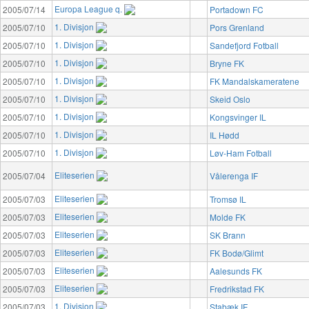
Europa League q.
2005/07/14
Portadown FC
1. Divisjon
2005/07/10
Pors Grenland
1. Divisjon
2005/07/10
Sandefjord Fotball
1. Divisjon
2005/07/10
Bryne FK
1. Divisjon
2005/07/10
FK Mandalskameratene
1. Divisjon
2005/07/10
Skeid Oslo
1. Divisjon
2005/07/10
Kongsvinger IL
1. Divisjon
2005/07/10
IL Hødd
1. Divisjon
2005/07/10
Løv-Ham Fotball
Eliteserien
2005/07/04
Vålerenga IF
Eliteserien
2005/07/03
Tromsø IL
Eliteserien
2005/07/03
Molde FK
Eliteserien
2005/07/03
SK Brann
Eliteserien
2005/07/03
FK Bodø/Glimt
Eliteserien
2005/07/03
Aalesunds FK
Eliteserien
2005/07/03
Fredrikstad FK
1. Divisjon
2005/07/03
Stabæk IF