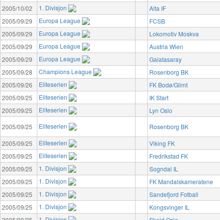
1. Divisjon
2005/10/02
Alta IF
Europa League
2005/09/29
FCSB
Europa League
2005/09/29
Lokomotiv Moskva
Europa League
2005/09/29
Austria Wien
Europa League
2005/09/29
Galatasaray
Champions League
2005/09/28
Rosenborg BK
Eliteserien
2005/09/26
FK Bodø/Glimt
Eliteserien
2005/09/25
IK Start
Eliteserien
2005/09/25
Lyn Oslo
Eliteserien
2005/09/25
Rosenborg BK
Eliteserien
2005/09/25
Viking FK
Eliteserien
2005/09/25
Fredrikstad FK
1. Divisjon
2005/09/25
Sogndal IL
1. Divisjon
2005/09/25
FK Mandalskameratene
1. Divisjon
2005/09/25
Sandefjord Fotball
1. Divisjon
2005/09/25
Kongsvinger IL
1. Divisjon
2005/09/25
Skeid Oslo