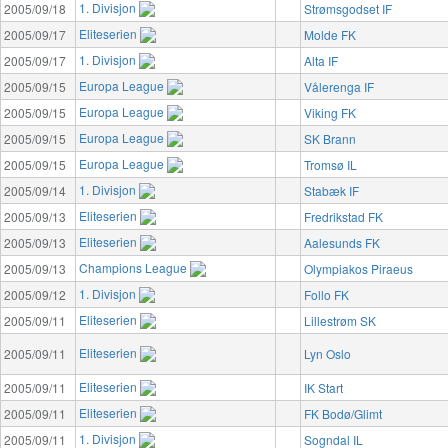
1. Divisjon
2005/09/18
Strømsgodset IF
Eliteserien
2005/09/17
Molde FK
1. Divisjon
2005/09/17
Alta IF
Europa League
2005/09/15
Vålerenga IF
Europa League
2005/09/15
Viking FK
Europa League
2005/09/15
SK Brann
Europa League
2005/09/15
Tromsø IL
1. Divisjon
2005/09/14
Stabæk IF
Eliteserien
2005/09/13
Fredrikstad FK
Eliteserien
2005/09/13
Aalesunds FK
Champions League
2005/09/13
Olympiakos Piraeus
1. Divisjon
2005/09/12
Follo FK
Eliteserien
2005/09/11
Lillestrøm SK
Eliteserien
2005/09/11
Lyn Oslo
Eliteserien
2005/09/11
IK Start
Eliteserien
2005/09/11
FK Bodø/Glimt
1. Divisjon
2005/09/11
Sogndal IL