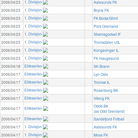
1. Divisjon
2006/04/23
Aalesunds FK
1. Divisjon
2006/04/23
Bryne FK
1. Divisjon
2006/04/23
FK Bodø/Glimt
1. Divisjon
2006/04/23
Pors Grenland
1. Divisjon
2006/04/23
Strømsgodset IF
1. Divisjon
2006/04/23
Tromsdalen UIL
1. Divisjon
2006/04/23
Kongsvinger IL
1. Divisjon
2006/04/23
FK Haugesund
Eliteserien
2006/04/18
SK Brann
Eliteserien
2006/04/17
Lyn Oslo
Eliteserien
2006/04/17
Tromsø IL
Eliteserien
2006/04/17
Rosenborg BK
Eliteserien
2006/04/17
Viking FK
Odds BK
Eliteserien
2006/04/17
(as Odd Grenland)
Eliteserien
2006/04/17
Sandefjord Fotball
1. Divisjon
2006/04/17
Aalesunds FK
1. Divisjon
2006/04/17
Moss FK