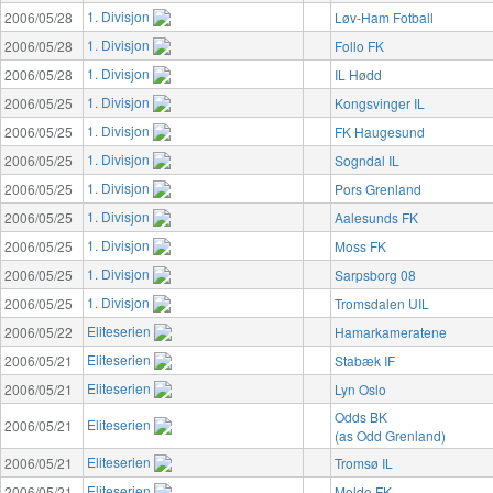
1. Divisjon
2006/05/28
Løv-Ham Fotball
1. Divisjon
2006/05/28
Follo FK
1. Divisjon
2006/05/28
IL Hødd
1. Divisjon
2006/05/25
Kongsvinger IL
1. Divisjon
2006/05/25
FK Haugesund
1. Divisjon
2006/05/25
Sogndal IL
1. Divisjon
2006/05/25
Pors Grenland
1. Divisjon
2006/05/25
Aalesunds FK
1. Divisjon
2006/05/25
Moss FK
1. Divisjon
2006/05/25
Sarpsborg 08
1. Divisjon
2006/05/25
Tromsdalen UIL
Eliteserien
2006/05/22
Hamarkameratene
Eliteserien
2006/05/21
Stabæk IF
Eliteserien
2006/05/21
Lyn Oslo
Odds BK
Eliteserien
2006/05/21
(as Odd Grenland)
Eliteserien
2006/05/21
Tromsø IL
Eliteserien
2006/05/21
Molde FK