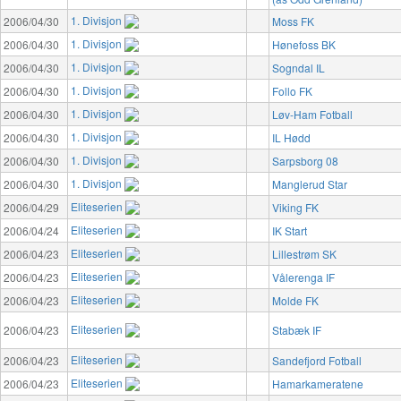
1. Divisjon
2006/04/30
Moss FK
1. Divisjon
2006/04/30
Hønefoss BK
1. Divisjon
2006/04/30
Sogndal IL
1. Divisjon
2006/04/30
Follo FK
1. Divisjon
2006/04/30
Løv-Ham Fotball
1. Divisjon
2006/04/30
IL Hødd
1. Divisjon
2006/04/30
Sarpsborg 08
1. Divisjon
2006/04/30
Manglerud Star
Eliteserien
2006/04/29
Viking FK
Eliteserien
2006/04/24
IK Start
Eliteserien
2006/04/23
Lillestrøm SK
Eliteserien
2006/04/23
Vålerenga IF
Eliteserien
2006/04/23
Molde FK
Eliteserien
2006/04/23
Stabæk IF
Eliteserien
2006/04/23
Sandefjord Fotball
Eliteserien
2006/04/23
Hamarkameratene