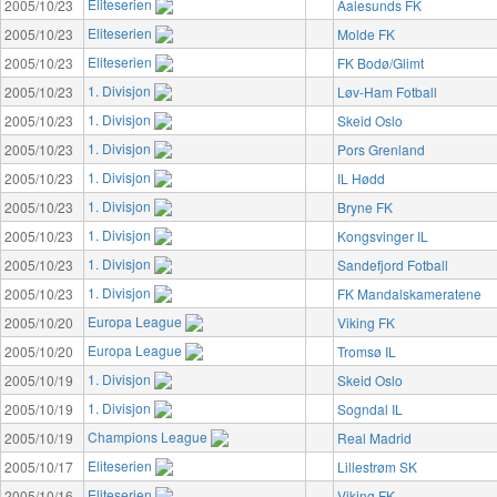
Eliteserien
2005/10/23
Aalesunds FK
Eliteserien
2005/10/23
Molde FK
Eliteserien
2005/10/23
FK Bodø/Glimt
1. Divisjon
2005/10/23
Løv-Ham Fotball
1. Divisjon
2005/10/23
Skeid Oslo
1. Divisjon
2005/10/23
Pors Grenland
1. Divisjon
2005/10/23
IL Hødd
1. Divisjon
2005/10/23
Bryne FK
1. Divisjon
2005/10/23
Kongsvinger IL
1. Divisjon
2005/10/23
Sandefjord Fotball
1. Divisjon
2005/10/23
FK Mandalskameratene
Europa League
2005/10/20
Viking FK
Europa League
2005/10/20
Tromsø IL
1. Divisjon
2005/10/19
Skeid Oslo
1. Divisjon
2005/10/19
Sogndal IL
Champions League
2005/10/19
Real Madrid
Eliteserien
2005/10/17
Lillestrøm SK
Eliteserien
2005/10/16
Viking FK