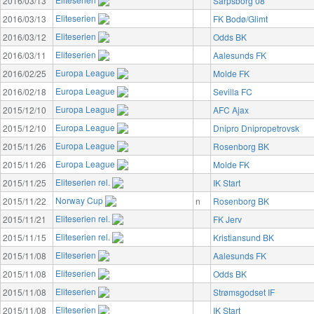
2016/03/13
Sarpsborg 08
Eliteserien
2016/03/13
FK Bodø/Glimt
Eliteserien
2016/03/12
Odds BK
Eliteserien
2016/03/11
Aalesunds FK
Europa League
2016/02/25
Molde FK
Europa League
2016/02/18
Sevilla FC
Europa League
2015/12/10
AFC Ajax
Europa League
2015/12/10
Dnipro Dnipropetrovsk
Europa League
2015/11/26
Rosenborg BK
Europa League
2015/11/26
Molde FK
Eliteserien rel.
2015/11/25
IK Start
Norway Cup
2015/11/22
n
Rosenborg BK
Eliteserien rel.
2015/11/21
FK Jerv
Eliteserien rel.
2015/11/15
Kristiansund BK
Eliteserien
2015/11/08
Aalesunds FK
Eliteserien
2015/11/08
Odds BK
Eliteserien
2015/11/08
Strømsgodset IF
Eliteserien
2015/11/08
IK Start