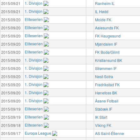
1. Divisjon
2015/09/21
Ranheim IL
1. Divisjon
2015/09/21
IL Hødd
Eliteserien
2015/09/20
Molde FK
Eliteserien
2015/09/20
Aalesunds FK
Eliteserien
2015/09/20
FK Haugesund
Eliteserien
2015/09/20
Mjøndalen IF
Eliteserien
2015/09/20
FK Bodø/Glimt
1. Divisjon
2015/09/20
Kristiansund BK
1. Divisjon
2015/09/20
Strømmen IF
1. Divisjon
2015/09/20
Nest-Sotra
1. Divisjon
2015/09/20
Fredrikstad FK
1. Divisjon
2015/09/20
Hønefoss BK
1. Divisjon
2015/09/20
Åsane Fotball
Eliteserien
2015/09/19
Stabæk IF
Eliteserien
2015/09/19
IK Start
Eliteserien
2015/09/18
Viking FK
Europa League
2015/09/17
AS Saint-Étienne