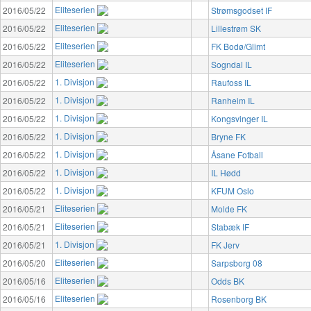
Eliteserien
2016/05/22
Strømsgodset IF
Eliteserien
2016/05/22
Lillestrøm SK
Eliteserien
2016/05/22
FK Bodø/Glimt
Eliteserien
2016/05/22
Sogndal IL
1. Divisjon
2016/05/22
Raufoss IL
1. Divisjon
2016/05/22
Ranheim IL
1. Divisjon
2016/05/22
Kongsvinger IL
1. Divisjon
2016/05/22
Bryne FK
1. Divisjon
2016/05/22
Åsane Fotball
1. Divisjon
2016/05/22
IL Hødd
1. Divisjon
2016/05/22
KFUM Oslo
Eliteserien
2016/05/21
Molde FK
Eliteserien
2016/05/21
Stabæk IF
1. Divisjon
2016/05/21
FK Jerv
Eliteserien
2016/05/20
Sarpsborg 08
Eliteserien
2016/05/16
Odds BK
Eliteserien
2016/05/16
Rosenborg BK