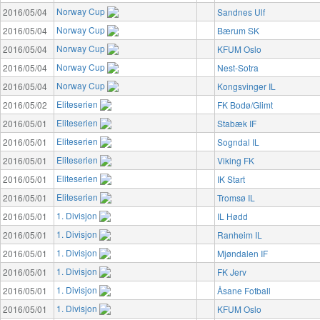
Norway Cup
2016/05/04
Sandnes Ulf
Norway Cup
2016/05/04
Bærum SK
Norway Cup
2016/05/04
KFUM Oslo
Norway Cup
2016/05/04
Nest-Sotra
Norway Cup
2016/05/04
Kongsvinger IL
Eliteserien
2016/05/02
FK Bodø/Glimt
Eliteserien
2016/05/01
Stabæk IF
Eliteserien
2016/05/01
Sogndal IL
Eliteserien
2016/05/01
Viking FK
Eliteserien
2016/05/01
IK Start
Eliteserien
2016/05/01
Tromsø IL
1. Divisjon
2016/05/01
IL Hødd
1. Divisjon
2016/05/01
Ranheim IL
1. Divisjon
2016/05/01
Mjøndalen IF
1. Divisjon
2016/05/01
FK Jerv
1. Divisjon
2016/05/01
Åsane Fotball
1. Divisjon
2016/05/01
KFUM Oslo