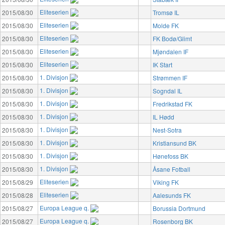
Eliteserien
2015/08/30
Tromsø IL
Eliteserien
2015/08/30
Molde FK
Eliteserien
2015/08/30
FK Bodø/Glimt
Eliteserien
2015/08/30
Mjøndalen IF
Eliteserien
2015/08/30
IK Start
1. Divisjon
2015/08/30
Strømmen IF
1. Divisjon
2015/08/30
Sogndal IL
1. Divisjon
2015/08/30
Fredrikstad FK
1. Divisjon
2015/08/30
IL Hødd
1. Divisjon
2015/08/30
Nest-Sotra
1. Divisjon
2015/08/30
Kristiansund BK
1. Divisjon
2015/08/30
Hønefoss BK
1. Divisjon
2015/08/30
Åsane Fotball
Eliteserien
2015/08/29
Viking FK
Eliteserien
2015/08/28
Aalesunds FK
Europa League q.
2015/08/27
Borussia Dortmund
Europa League q.
2015/08/27
Rosenborg BK