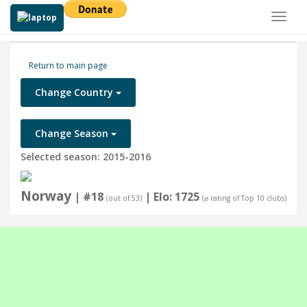
Toggl
naviga
Return to main page
Change Country
Change Season
Selected season: 2015-2016
Norway
| #18
| Elo: 1725
(out of 53)
(⌀ rating of Top 10 clubs)