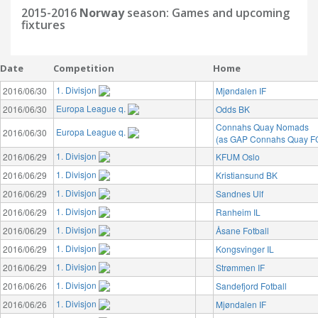
2015-2016
Norway
season: Games and upcoming
fixtures
Date
Competition
Home
1. Divisjon
2016/06/30
Mjøndalen IF
Europa League q.
2016/06/30
Odds BK
Connahs Quay Nomads
Europa League q.
2016/06/30
(as GAP Connahs Quay F
1. Divisjon
2016/06/29
KFUM Oslo
1. Divisjon
2016/06/29
Kristiansund BK
1. Divisjon
2016/06/29
Sandnes Ulf
1. Divisjon
2016/06/29
Ranheim IL
1. Divisjon
2016/06/29
Åsane Fotball
1. Divisjon
2016/06/29
Kongsvinger IL
1. Divisjon
2016/06/29
Strømmen IF
1. Divisjon
2016/06/26
Sandefjord Fotball
1. Divisjon
2016/06/26
Mjøndalen IF