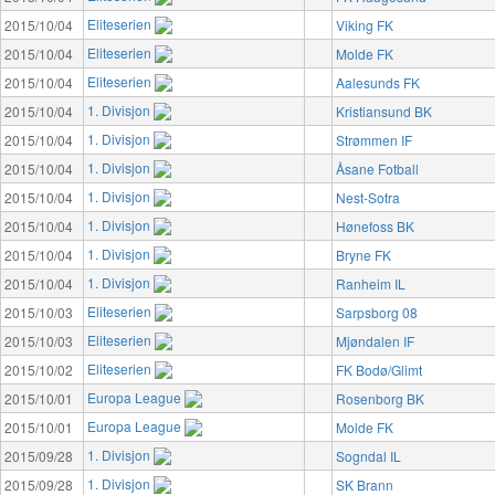
Eliteserien
2015/10/04
Viking FK
Eliteserien
2015/10/04
Molde FK
Eliteserien
2015/10/04
Aalesunds FK
1. Divisjon
2015/10/04
Kristiansund BK
1. Divisjon
2015/10/04
Strømmen IF
1. Divisjon
2015/10/04
Åsane Fotball
1. Divisjon
2015/10/04
Nest-Sotra
1. Divisjon
2015/10/04
Hønefoss BK
1. Divisjon
2015/10/04
Bryne FK
1. Divisjon
2015/10/04
Ranheim IL
Eliteserien
2015/10/03
Sarpsborg 08
Eliteserien
2015/10/03
Mjøndalen IF
Eliteserien
2015/10/02
FK Bodø/Glimt
Europa League
2015/10/01
Rosenborg BK
Europa League
2015/10/01
Molde FK
1. Divisjon
2015/09/28
Sogndal IL
1. Divisjon
2015/09/28
SK Brann