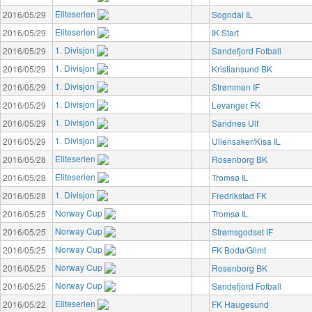
Eliteserien
2016/05/29
Sogndal IL
Eliteserien
2016/05/29
IK Start
1. Divisjon
2016/05/29
Sandefjord Fotball
1. Divisjon
2016/05/29
Kristiansund BK
1. Divisjon
2016/05/29
Strømmen IF
1. Divisjon
2016/05/29
Levanger FK
1. Divisjon
2016/05/29
Sandnes Ulf
1. Divisjon
2016/05/29
Ullensaker/Kisa IL
Eliteserien
2016/05/28
Rosenborg BK
Eliteserien
2016/05/28
Tromsø IL
1. Divisjon
2016/05/28
Fredrikstad FK
Norway Cup
2016/05/25
Tromsø IL
Norway Cup
2016/05/25
Strømsgodset IF
Norway Cup
2016/05/25
FK Bodø/Glimt
Norway Cup
2016/05/25
Rosenborg BK
Norway Cup
2016/05/25
Sandefjord Fotball
Eliteserien
2016/05/22
FK Haugesund