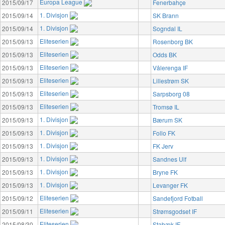
Europa League
2015/09/17
Fenerbahçe
1. Divisjon
2015/09/14
SK Brann
1. Divisjon
2015/09/14
Sogndal IL
Eliteserien
2015/09/13
Rosenborg BK
Eliteserien
2015/09/13
Odds BK
Eliteserien
2015/09/13
Vålerenga IF
Eliteserien
2015/09/13
Lillestrøm SK
Eliteserien
2015/09/13
Sarpsborg 08
Eliteserien
2015/09/13
Tromsø IL
1. Divisjon
2015/09/13
Bærum SK
1. Divisjon
2015/09/13
Follo FK
1. Divisjon
2015/09/13
FK Jerv
1. Divisjon
2015/09/13
Sandnes Ulf
1. Divisjon
2015/09/13
Bryne FK
1. Divisjon
2015/09/13
Levanger FK
Eliteserien
2015/09/12
Sandefjord Fotball
Eliteserien
2015/09/11
Strømsgodset IF
Eliteserien
2015/08/30
Stabæk IF