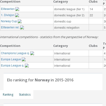
Competition
Category
Clubs
P
Eliteserien
domestic league (tier 1)
14
2
1. Divisjon
domestic league (tier 2)
22
2
Norway Cup
domestic cup
3
Eliteserien rel.
domestic relegation
5
international competitions - statistics from the perspective of Norway:
T
Competition
Category
Clubs
P
Champions League q.
international
4
Europa League
international
1
Europa League q.
international
2
Elo ranking for
Norway
in 2015-2016
Ranking
Statistics