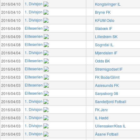
1. Divisjon
2016/04/10
Kongsvinger IL
1. Divisjon
2016/04/10
Bryne FK
1. Divisjon
2016/04/10
KFUM Oslo
Eliteserien
2016/04/09
Stabæk IF
Eliteserien
2016/04/09
Lillestrøm SK
Eliteserien
2016/04/08
Sogndal IL
1. Divisjon
2016/04/04
Mjøndalen IF
Eliteserien
2016/04/03
Odds BK
Eliteserien
2016/04/03
Strømsgodset IF
Eliteserien
2016/04/03
FK Bodø/Glimt
Eliteserien
2016/04/03
Aalesunds FK
Eliteserien
2016/04/03
Sarpsborg 08
1. Divisjon
2016/04/03
Sandefjord Fotball
1. Divisjon
2016/04/03
FK Jerv
1. Divisjon
2016/04/03
IL Hødd
1. Divisjon
2016/04/03
Ullensaker/Kisa IL
1. Divisjon
2016/04/03
Åsane Fotball