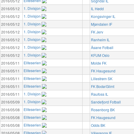
Eliteserien
2016/05/12
Sogndal IL
1. Divisjon
2016/05/12
IL Hødd
1. Divisjon
2016/05/12
Kongsvinger IL
1. Divisjon
2016/05/12
Mjøndalen IF
1. Divisjon
2016/05/12
FK Jerv
1. Divisjon
2016/05/12
Ranheim IL
1. Divisjon
2016/05/12
Åsane Fotball
1. Divisjon
2016/05/12
KFUM Oslo
Eliteserien
2016/05/11
Molde FK
Eliteserien
2016/05/11
FK Haugesund
Eliteserien
2016/05/11
Lillestrøm SK
Eliteserien
2016/05/11
FK Bodø/Glimt
1. Divisjon
2016/05/11
Raufoss IL
1. Divisjon
2016/05/09
Sandefjord Fotball
Eliteserien
2016/05/08
Rosenborg BK
Eliteserien
2016/05/08
FK Haugesund
Eliteserien
2016/05/08
Odds BK
Eliteserien
2016/05/08
Vålerenga IF