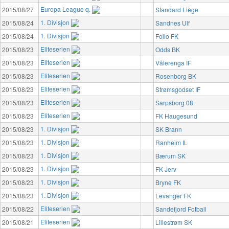
Europa League q.
2015/08/27
Standard Liège
1. Divisjon
2015/08/24
Sandnes Ulf
1. Divisjon
2015/08/24
Follo FK
Eliteserien
2015/08/23
Odds BK
Eliteserien
2015/08/23
Vålerenga IF
Eliteserien
2015/08/23
Rosenborg BK
Eliteserien
2015/08/23
Strømsgodset IF
Eliteserien
2015/08/23
Sarpsborg 08
Eliteserien
2015/08/23
FK Haugesund
1. Divisjon
2015/08/23
SK Brann
1. Divisjon
2015/08/23
Ranheim IL
1. Divisjon
2015/08/23
Bærum SK
1. Divisjon
2015/08/23
FK Jerv
1. Divisjon
2015/08/23
Bryne FK
1. Divisjon
2015/08/23
Levanger FK
Eliteserien
2015/08/22
Sandefjord Fotball
Eliteserien
2015/08/21
Lillestrøm SK