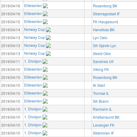
Eliteserien
2016/04/16
Rosenborg BK
Eliteserien
2016/04/16
Strømsgodset IF
Eliteserien
2016/04/15
FK Haugesund
Norway Cup
2016/04/14
Hønefoss BK
Norway Cup
2016/04/13
Lyn Oslo
Norway Cup
2016/04/13
SK Gjøvik-Lyn
Norway Cup
2016/04/13
Skeid Oslo
1. Divisjon
2016/04/11
Sandnes Ulf
Eliteserien
2016/04/10
Viking FK
Eliteserien
2016/04/10
Rosenborg BK
Eliteserien
2016/04/10
IK Start
Eliteserien
2016/04/10
Tromsø IL
Eliteserien
2016/04/10
SK Brann
1. Divisjon
2016/04/10
Ranheim IL
1. Divisjon
2016/04/10
Kristiansund BK
1. Divisjon
2016/04/10
Levanger FK
1. Divisjon
2016/04/10
Strømmen IF