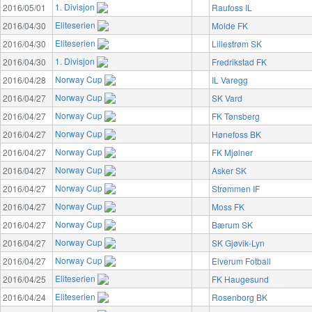
1. Divisjon
2016/05/01
Raufoss IL
Eliteserien
2016/04/30
Molde FK
Eliteserien
2016/04/30
Lillestrøm SK
1. Divisjon
2016/04/30
Fredrikstad FK
Norway Cup
2016/04/28
IL Varegg
Norway Cup
2016/04/27
SK Vard
Norway Cup
2016/04/27
FK Tønsberg
Norway Cup
2016/04/27
Hønefoss BK
Norway Cup
2016/04/27
FK Mjølner
Norway Cup
2016/04/27
Asker SK
Norway Cup
2016/04/27
Strømmen IF
Norway Cup
2016/04/27
Moss FK
Norway Cup
2016/04/27
Bærum SK
Norway Cup
2016/04/27
SK Gjøvik-Lyn
Norway Cup
2016/04/27
Elverum Fotball
Eliteserien
2016/04/25
FK Haugesund
Eliteserien
2016/04/24
Rosenborg BK