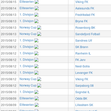
Eliteserien
2015/08/15
Viking FK
Eliteserien
2015/08/14
Aalesunds FK
1. Divisjon
2015/08/13
Fredrikstad FK
1. Divisjon
2015/08/13
Bryne FK
Norway Cup
2015/08/13
Rosenborg BK
Norway Cup
2015/08/13
Sandefjord Fotball
1. Divisjon
2015/08/12
Sandnes Ulf
1. Divisjon
2015/08/12
SK Brann
1. Divisjon
2015/08/12
Ranheim IL
1. Divisjon
2015/08/12
FK Jerv
1. Divisjon
2015/08/12
Nest-Sotra
1. Divisjon
2015/08/12
Levanger FK
Norway Cup
2015/08/12
Viking FK
Norway Cup
2015/08/12
Sarpsborg 08
1. Divisjon
2015/08/10
Sogndal IL
Eliteserien
2015/08/09
Odds BK
Eliteserien
2015/08/09
Lillestrøm SK
Eliteserien