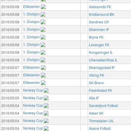
Eliteserien
2016/05/08
Aalesunds FK
1. Divisjon
2016/05/08
Kristiansund BK
1. Divisjon
2016/05/08
Sandnes Ulf
1. Divisjon
2016/05/08
Strømmen IF
1. Divisjon
2016/05/08
Bryne FK
1. Divisjon
2016/05/08
Levanger FK
1. Divisjon
2016/05/08
Kongsvinger IL
1. Divisjon
2016/05/08
Ullensaker/Kisa IL
Eliteserien
2016/05/07
Strømsgodset IF
Eliteserien
2016/05/07
Viking FK
Eliteserien
2016/05/07
SK Brann
Norway Cup
2016/05/05
Fredrikstad FK
Norway Cup
2016/05/05
Alta IF
Norway Cup
2016/05/04
Sandefjord Fotball
Norway Cup
2016/05/04
Asker SK
Norway Cup
2016/05/04
Tromsdalen UIL
Norway Cup
2016/05/04
Åsane Fotball