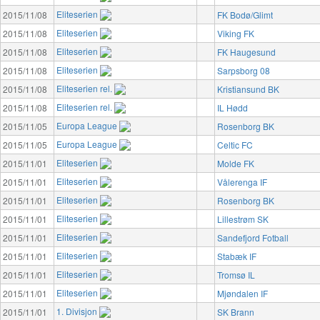
Eliteserien
2015/11/08
FK Bodø/Glimt
Eliteserien
2015/11/08
Viking FK
Eliteserien
2015/11/08
FK Haugesund
Eliteserien
2015/11/08
Sarpsborg 08
Eliteserien rel.
2015/11/08
Kristiansund BK
Eliteserien rel.
2015/11/08
IL Hødd
Europa League
2015/11/05
Rosenborg BK
Europa League
2015/11/05
Celtic FC
Eliteserien
2015/11/01
Molde FK
Eliteserien
2015/11/01
Vålerenga IF
Eliteserien
2015/11/01
Rosenborg BK
Eliteserien
2015/11/01
Lillestrøm SK
Eliteserien
2015/11/01
Sandefjord Fotball
Eliteserien
2015/11/01
Stabæk IF
Eliteserien
2015/11/01
Tromsø IL
Eliteserien
2015/11/01
Mjøndalen IF
1. Divisjon
2015/11/01
SK Brann