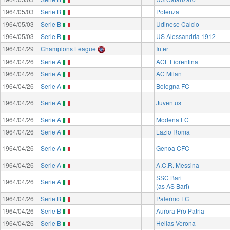
1964/05/03
Serie B
Potenza
1964/05/03
Serie B
Udinese Calcio
1964/05/03
Serie B
US Alessandria 1912
1964/04/29
Champions League
Inter
1964/04/26
Serie A
ACF Fiorentina
1964/04/26
Serie A
AC Milan
1964/04/26
Serie A
Bologna FC
1964/04/26
Serie A
Juventus
1964/04/26
Serie A
Modena FC
1964/04/26
Serie A
Lazio Roma
1964/04/26
Serie A
Genoa CFC
1964/04/26
Serie A
A.C.R. Messina
SSC Bari
1964/04/26
Serie A
(as AS Bari)
1964/04/26
Serie B
Palermo FC
1964/04/26
Serie B
Aurora Pro Patria
1964/04/26
Serie B
Hellas Verona