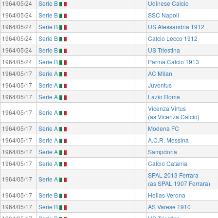
1964/05/24
Serie B
Udinese Calcio
1964/05/24
Serie B
SSC Napoli
1964/05/24
Serie B
US Alessandria 1912
1964/05/24
Serie B
Calcio Lecco 1912
1964/05/24
Serie B
US Triestina
1964/05/24
Serie B
Parma Calcio 1913
1964/05/17
Serie A
AC Milan
1964/05/17
Serie A
Juventus
1964/05/17
Serie A
Lazio Roma
Vicenza Virtus
1964/05/17
Serie A
(as Vicenza Calcio)
1964/05/17
Serie A
Modena FC
1964/05/17
Serie A
A.C.R. Messina
1964/05/17
Serie A
Sampdoria
1964/05/17
Serie A
Calcio Catania
SPAL 2013 Ferrara
1964/05/17
Serie A
(as SPAL 1907 Ferrara)
1964/05/17
Serie B
Hellas Verona
1964/05/17
Serie B
AS Varese 1910