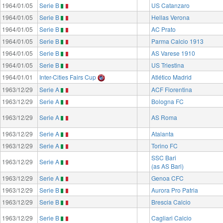
1964/01/05
Serie B
US Catanzaro
1964/01/05
Serie B
Hellas Verona
1964/01/05
Serie B
AC Prato
1964/01/05
Serie B
Parma Calcio 1913
1964/01/05
Serie B
AS Varese 1910
1964/01/05
Serie B
US Triestina
1964/01/01
Inter-Cities Fairs Cup
Atlético Madrid
1963/12/29
Serie A
ACF Fiorentina
1963/12/29
Serie A
Bologna FC
1963/12/29
Serie A
AS Roma
1963/12/29
Serie A
Atalanta
1963/12/29
Serie A
Torino FC
SSC Bari
1963/12/29
Serie A
(as AS Bari)
1963/12/29
Serie A
Genoa CFC
1963/12/29
Serie B
Aurora Pro Patria
1963/12/29
Serie B
Brescia Calcio
1963/12/29
Serie B
Cagliari Calcio