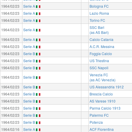
1964/02/23
Serie A
Bologna FC
1964/02/23
Serie A
Lazio Roma
1964/02/23
Serie A
Torino FC
SSC Bari
1964/02/23
Serie A
(as AS Bari)
1964/02/23
Serie A
Calcio Catania
1964/02/23
Serie A
A.C.R. Messina
1964/02/23
Serie B
Foggia Calcio
1964/02/23
Serie B
US Triestina
1964/02/23
Serie B
SSC Napoli
Venezia FC
1964/02/23
Serie B
(as AC Venezia)
1964/02/23
Serie B
US Alessandria 1912
1964/02/23
Serie B
Brescia Calcio
1964/02/23
Serie B
AS Varese 1910
1964/02/23
Serie B
Parma Calcio 1913
1964/02/23
Serie B
Palermo FC
1964/02/23
Serie B
Potenza
1964/02/16
Serie A
ACF Fiorentina