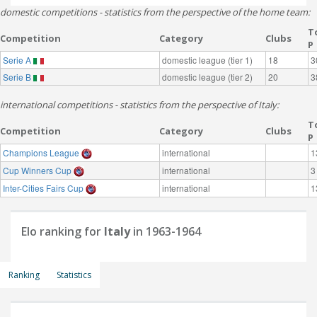
domestic competitions - statistics from the perspective of the home team:
T
Competition
Category
Clubs
P
Serie A
domestic league (tier 1)
18
3
Serie B
domestic league (tier 2)
20
3
international competitions - statistics from the perspective of Italy:
T
Competition
Category
Clubs
P
Champions League
international
1
Cup Winners Cup
international
3
Inter-Cities Fairs Cup
international
1
Elo ranking for
Italy
in 1963-1964
Ranking
Statistics