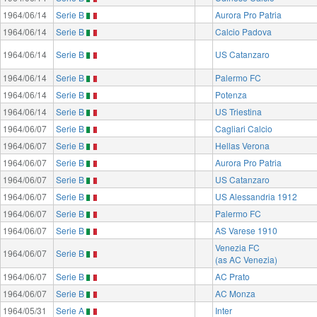
1964/06/14
Serie B
Aurora Pro Patria
1964/06/14
Serie B
Calcio Padova
1964/06/14
Serie B
US Catanzaro
1964/06/14
Serie B
Palermo FC
1964/06/14
Serie B
Potenza
1964/06/14
Serie B
US Triestina
1964/06/07
Serie B
Cagliari Calcio
1964/06/07
Serie B
Hellas Verona
1964/06/07
Serie B
Aurora Pro Patria
1964/06/07
Serie B
US Catanzaro
1964/06/07
Serie B
US Alessandria 1912
1964/06/07
Serie B
Palermo FC
1964/06/07
Serie B
AS Varese 1910
Venezia FC
1964/06/07
Serie B
(as AC Venezia)
1964/06/07
Serie B
AC Prato
1964/06/07
Serie B
AC Monza
1964/05/31
Serie A
Inter