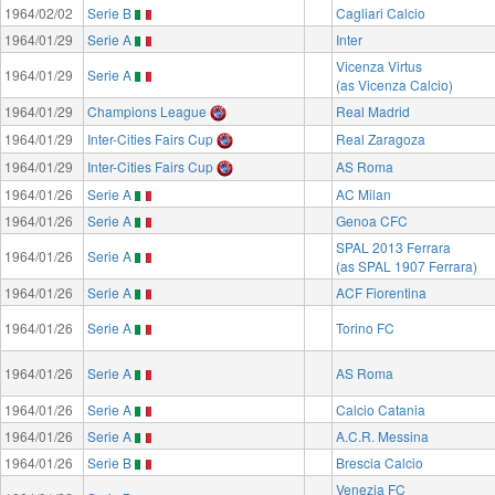
1964/02/02
Serie B
Cagliari Calcio
1964/01/29
Serie A
Inter
Vicenza Virtus
1964/01/29
Serie A
(as Vicenza Calcio)
1964/01/29
Champions League
Real Madrid
1964/01/29
Inter-Cities Fairs Cup
Real Zaragoza
1964/01/29
Inter-Cities Fairs Cup
AS Roma
1964/01/26
Serie A
AC Milan
1964/01/26
Serie A
Genoa CFC
SPAL 2013 Ferrara
1964/01/26
Serie A
(as SPAL 1907 Ferrara)
1964/01/26
Serie A
ACF Fiorentina
1964/01/26
Serie A
Torino FC
1964/01/26
Serie A
AS Roma
1964/01/26
Serie A
Calcio Catania
1964/01/26
Serie A
A.C.R. Messina
1964/01/26
Serie B
Brescia Calcio
Venezia FC