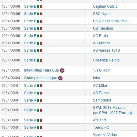
1964/03/08
Serie B
Cagliari Calcio
1964/03/08
Serie B
SSC Napoli
1964/03/08
Serie B
US Alessandria 1912
1964/03/08
Serie B
US Triestina
1964/03/08
Serie B
AC Prato
1964/03/08
Serie B
AC Monza
1964/03/08
Serie B
AS Varese 1910
1964/03/08
Serie B
Cosenza Calcio
1964/03/05
Inter-Cities Fairs Cup
1. FC Köln
1964/03/04
Champions League
Inter
1964/03/01
Serie A
AC Milan
1964/03/01
Serie A
AS Roma
1964/03/01
Serie A
Sampdoria
SPAL 2013 Ferrara
1964/03/01
Serie A
(as SPAL 1907 Ferrara)
1964/03/01
Serie A
Atalanta
1964/03/01
Serie A
Torino FC
Vicenza Virtus
1964/03/01
Serie A