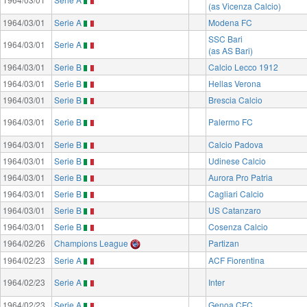
(as Vicenza Calcio)
1964/03/01
Serie A
Modena FC
SSC Bari
1964/03/01
Serie A
(as AS Bari)
1964/03/01
Serie B
Calcio Lecco 1912
1964/03/01
Serie B
Hellas Verona
1964/03/01
Serie B
Brescia Calcio
1964/03/01
Serie B
Palermo FC
1964/03/01
Serie B
Calcio Padova
1964/03/01
Serie B
Udinese Calcio
1964/03/01
Serie B
Aurora Pro Patria
1964/03/01
Serie B
Cagliari Calcio
1964/03/01
Serie B
US Catanzaro
1964/03/01
Serie B
Cosenza Calcio
1964/02/26
Champions League
Partizan
1964/02/23
Serie A
ACF Fiorentina
1964/02/23
Serie A
Inter
1964/02/23
Serie A
Genoa CFC