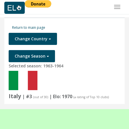
Toggl
naviga
Return to main page
Change Country
Change Season
Selected season: 1963-1964
Italy
| #3
| Elo: 1970
(out of 30)
(⌀ rating of Top 10 clubs)