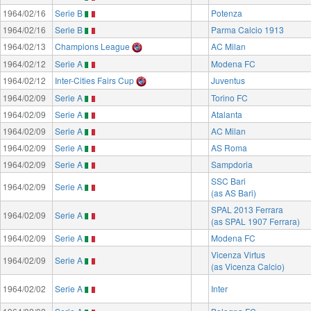
1964/02/16
Serie B
Potenza
1964/02/16
Serie B
Parma Calcio 1913
1964/02/13
Champions League
AC Milan
1964/02/12
Serie A
Modena FC
1964/02/12
Inter-Cities Fairs Cup
Juventus
1964/02/09
Serie A
Torino FC
1964/02/09
Serie A
Atalanta
1964/02/09
Serie A
AC Milan
1964/02/09
Serie A
AS Roma
1964/02/09
Serie A
Sampdoria
SSC Bari
1964/02/09
Serie A
(as AS Bari)
SPAL 2013 Ferrara
1964/02/09
Serie A
(as SPAL 1907 Ferrara)
1964/02/09
Serie A
Modena FC
Vicenza Virtus
1964/02/09
Serie A
(as Vicenza Calcio)
1964/02/02
Serie A
Inter