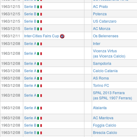
1963/12/15
Serie B
AC Prato
1963/12/15
Serie B
Potenza
1963/12/15
Serie B
US Catanzaro
1963/12/15
Serie B
AC Monza
1963/12/11
Inter-Cities Fairs Cup
Os Belenenses
1963/12/08
Serie A
Inter
Vicenza Virtus
1963/12/08
Serie A
(as Vicenza Calcio)
1963/12/08
Serie A
Sampdoria
1963/12/08
Serie A
Calcio Catania
1963/12/08
Serie A
AS Roma
1963/12/08
Serie A
Torino FC
SPAL 2013 Ferrara
1963/12/08
Serie A
(as SPAL 1907 Ferrara)
1963/12/08
Serie A
Atalanta
1963/12/08
Serie A
AC Mantova
1963/12/08
Serie B
Foggia Calcio
1963/12/08
Serie B
Brescia Calcio