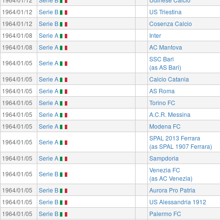
1964/01/12
Serie B
US Triestina
1964/01/12
Serie B
Cosenza Calcio
1964/01/08
Serie A
Inter
1964/01/08
Serie A
AC Mantova
SSC Bari
1964/01/05
Serie A
(as AS Bari)
1964/01/05
Serie A
Calcio Catania
1964/01/05
Serie A
AS Roma
1964/01/05
Serie A
Torino FC
1964/01/05
Serie A
A.C.R. Messina
1964/01/05
Serie A
Modena FC
SPAL 2013 Ferrara
1964/01/05
Serie A
(as SPAL 1907 Ferrara)
1964/01/05
Serie A
Sampdoria
Venezia FC
1964/01/05
Serie B
(as AC Venezia)
1964/01/05
Serie B
Aurora Pro Patria
1964/01/05
Serie B
US Alessandria 1912
1964/01/05
Serie B
Palermo FC