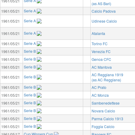
Serie A
1961/05/21
(as AS Bari)
Serie A
1961/05/21
Calcio Padova
Serie A
1961/05/21
Udinese Calcio
Serie A
1961/05/21
Atalanta
Serie A
1961/05/21
Torino FC
Serie B
1961/05/21
Venezia FC
Serie B
1961/05/21
Genoa CFC
Serie B
1961/05/21
AC Mantova
AC Reggiana 1919
Serie B
1961/05/21
(as AC Reggiana)
Serie B
1961/05/21
AC Prato
Serie B
1961/05/21
AC Monza
Serie B
1961/05/21
Sambenedettese
Serie B
1961/05/21
Novara Calcio
Serie B
1961/05/21
Parma Calcio 1913
Serie B
1961/05/21
Foggia Calcio
Cup Winners Cup
1961/05/17
Rangers FC