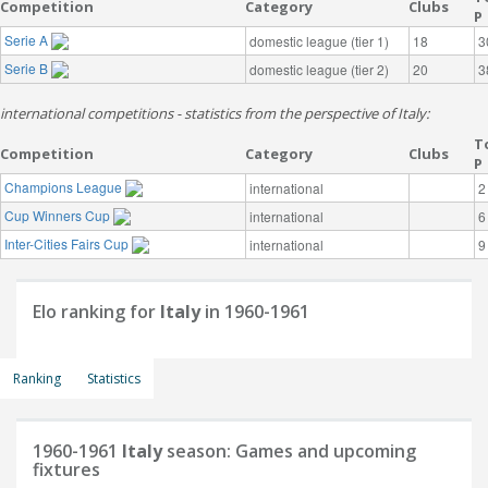
Competition
Category
Clubs
P
Serie A
domestic league (tier 1)
18
3
Serie B
domestic league (tier 2)
20
3
international competitions - statistics from the perspective of Italy:
T
Competition
Category
Clubs
P
Champions League
international
2
Cup Winners Cup
international
6
Inter-Cities Fairs Cup
international
9
Elo ranking for
Italy
in 1960-1961
Ranking
Statistics
1960-1961
Italy
season: Games and upcoming
fixtures