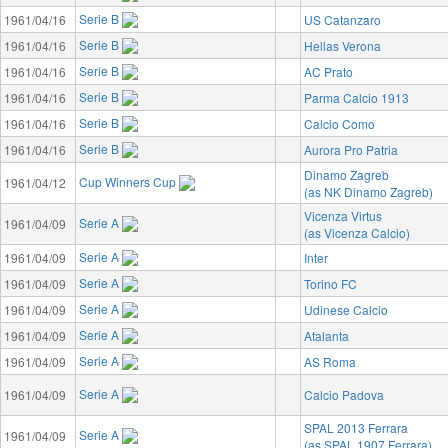
Serie B
1961/04/16
US Catanzaro
Serie B
1961/04/16
Hellas Verona
Serie B
1961/04/16
AC Prato
Serie B
1961/04/16
Parma Calcio 1913
Serie B
1961/04/16
Calcio Como
Serie B
1961/04/16
Aurora Pro Patria
Dinamo Zagreb
Cup Winners Cup
1961/04/12
(as NK Dinamo Zagreb)
Vicenza Virtus
Serie A
1961/04/09
(as Vicenza Calcio)
Serie A
1961/04/09
Inter
Serie A
1961/04/09
Torino FC
Serie A
1961/04/09
Udinese Calcio
Serie A
1961/04/09
Atalanta
Serie A
1961/04/09
AS Roma
Serie A
1961/04/09
Calcio Padova
SPAL 2013 Ferrara
Serie A
1961/04/09
(as SPAL 1907 Ferrara)