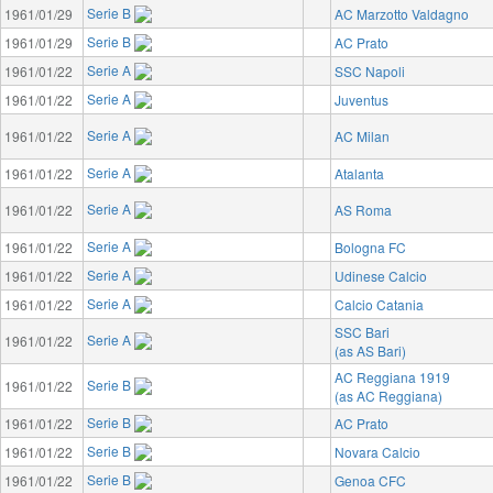
Serie B
1961/01/29
AC Marzotto Valdagno
Serie B
1961/01/29
AC Prato
Serie A
1961/01/22
SSC Napoli
Serie A
1961/01/22
Juventus
Serie A
1961/01/22
AC Milan
Serie A
1961/01/22
Atalanta
Serie A
1961/01/22
AS Roma
Serie A
1961/01/22
Bologna FC
Serie A
1961/01/22
Udinese Calcio
Serie A
1961/01/22
Calcio Catania
SSC Bari
Serie A
1961/01/22
(as AS Bari)
AC Reggiana 1919
Serie B
1961/01/22
(as AC Reggiana)
Serie B
1961/01/22
AC Prato
Serie B
1961/01/22
Novara Calcio
Serie B
1961/01/22
Genoa CFC