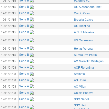
Serie B
1961/01/15
Palermo FC
Serie B
1961/01/15
US Alessandria 1912
Serie B
1961/01/15
Calcio Como
Serie B
1961/01/15
Brescia Calcio
Serie B
1961/01/15
US Triestina
Serie B
1961/01/15
A.C.R. Messina
Serie B
1961/01/15
US Catanzaro
Serie B
1961/01/15
Hellas Verona
Serie B
1961/01/15
Aurora Pro Patria
Serie B
1961/01/15
AC Marzotto Valdagno
Serie A
1961/01/08
ACF Fiorentina
Serie A
1961/01/08
Atalanta
Serie A
1961/01/08
AS Roma
Serie A
1961/01/08
AC Milan
Serie A
1961/01/08
Calcio Padova
Serie A
1961/01/08
SSC Napoli
SSC Bari
Serie A
1961/01/08