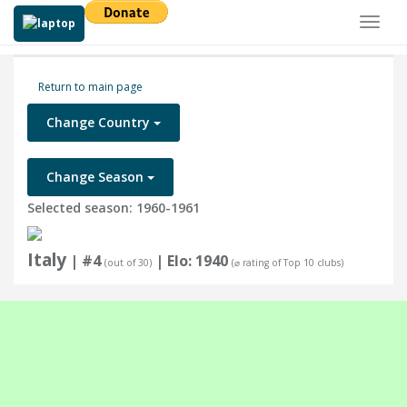
Toggl
naviga
Return to main page
Change Country
Change Season
Selected season: 1960-1961
Italy
| #4
| Elo: 1940
(out of 30)
(⌀ rating of Top 10 clubs)