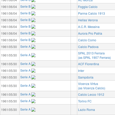
Serie B
1961/06/04
Foggia Calcio
Serie B
1961/06/04
Parma Calcio 1913
Serie B
1961/06/04
Hellas Verona
Serie B
1961/06/04
A.C.R. Messina
Serie B
1961/06/04
Aurora Pro Patria
Serie B
1961/06/04
Calcio Como
Serie A
1961/05/30
Calcio Padova
SPAL 2013 Ferrara
Serie A
1961/05/30
(as SPAL 1907 Ferrara)
Serie A
1961/05/30
ACF Fiorentina
Serie A
1961/05/30
Inter
Serie A
1961/05/30
Sampdoria
Vicenza Virtus
Serie A
1961/05/30
(as Vicenza Calcio)
Serie A
1961/05/30
Calcio Lecco 1912
Serie A
1961/05/30
Torino FC
Serie A
1961/05/30
Lazio Roma