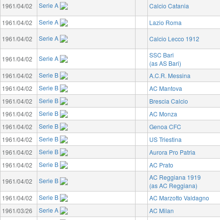
Serie A
1961/04/02
Calcio Catania
Serie A
1961/04/02
Lazio Roma
Serie A
1961/04/02
Calcio Lecco 1912
SSC Bari
Serie A
1961/04/02
(as AS Bari)
Serie B
1961/04/02
A.C.R. Messina
Serie B
1961/04/02
AC Mantova
Serie B
1961/04/02
Brescia Calcio
Serie B
1961/04/02
AC Monza
Serie B
1961/04/02
Genoa CFC
Serie B
1961/04/02
US Triestina
Serie B
1961/04/02
Aurora Pro Patria
Serie B
1961/04/02
AC Prato
AC Reggiana 1919
Serie B
1961/04/02
(as AC Reggiana)
Serie B
1961/04/02
AC Marzotto Valdagno
Serie A
1961/03/26
AC Milan