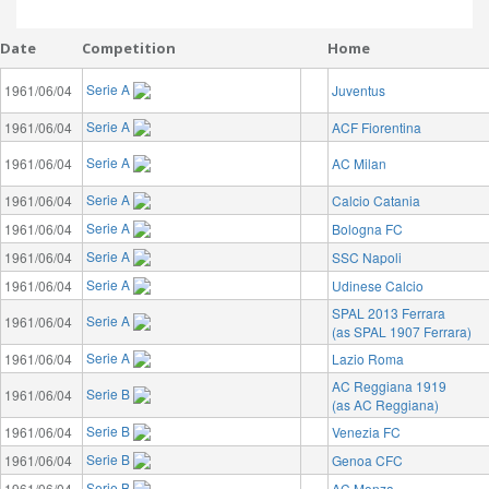
Date
Competition
Home
Serie A
1961/06/04
Juventus
Serie A
1961/06/04
ACF Fiorentina
Serie A
1961/06/04
AC Milan
Serie A
1961/06/04
Calcio Catania
Serie A
1961/06/04
Bologna FC
Serie A
1961/06/04
SSC Napoli
Serie A
1961/06/04
Udinese Calcio
SPAL 2013 Ferrara
Serie A
1961/06/04
(as SPAL 1907 Ferrara)
Serie A
1961/06/04
Lazio Roma
AC Reggiana 1919
Serie B
1961/06/04
(as AC Reggiana)
Serie B
1961/06/04
Venezia FC
Serie B
1961/06/04
Genoa CFC
Serie B
1961/06/04
AC Monza