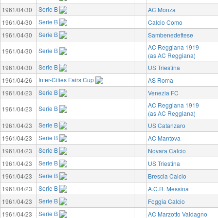
Serie B
1961/04/30
AC Monza
Serie B
1961/04/30
Calcio Como
Serie B
1961/04/30
Sambenedettese
AC Reggiana 1919
Serie B
1961/04/30
(as AC Reggiana)
Serie B
1961/04/30
US Triestina
Inter-Cities Fairs Cup
1961/04/26
AS Roma
Serie B
1961/04/23
Venezia FC
AC Reggiana 1919
Serie B
1961/04/23
(as AC Reggiana)
Serie B
1961/04/23
US Catanzaro
Serie B
1961/04/23
AC Mantova
Serie B
1961/04/23
Novara Calcio
Serie B
1961/04/23
US Triestina
Serie B
1961/04/23
Brescia Calcio
Serie B
1961/04/23
A.C.R. Messina
Serie B
1961/04/23
Foggia Calcio
Serie B
1961/04/23
AC Marzotto Valdagno