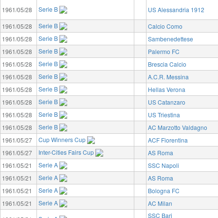
Serie B
1961/05/28
US Alessandria 1912
Serie B
1961/05/28
Calcio Como
Serie B
1961/05/28
Sambenedettese
Serie B
1961/05/28
Palermo FC
Serie B
1961/05/28
Brescia Calcio
Serie B
1961/05/28
A.C.R. Messina
Serie B
1961/05/28
Hellas Verona
Serie B
1961/05/28
US Catanzaro
Serie B
1961/05/28
US Triestina
Serie B
1961/05/28
AC Marzotto Valdagno
Cup Winners Cup
1961/05/27
ACF Fiorentina
Inter-Cities Fairs Cup
1961/05/27
AS Roma
Serie A
1961/05/21
SSC Napoli
Serie A
1961/05/21
AS Roma
Serie A
1961/05/21
Bologna FC
Serie A
1961/05/21
AC Milan
SSC Bari