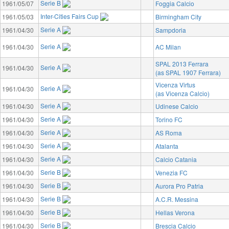
Serie B
1961/05/07
Foggia Calcio
Inter-Cities Fairs Cup
1961/05/03
Birmingham City
Serie A
1961/04/30
Sampdoria
Serie A
1961/04/30
AC Milan
SPAL 2013 Ferrara
Serie A
1961/04/30
(as SPAL 1907 Ferrara)
Vicenza Virtus
Serie A
1961/04/30
(as Vicenza Calcio)
Serie A
1961/04/30
Udinese Calcio
Serie A
1961/04/30
Torino FC
Serie A
1961/04/30
AS Roma
Serie A
1961/04/30
Atalanta
Serie A
1961/04/30
Calcio Catania
Serie B
1961/04/30
Venezia FC
Serie B
1961/04/30
Aurora Pro Patria
Serie B
1961/04/30
A.C.R. Messina
Serie B
1961/04/30
Hellas Verona
Serie B
1961/04/30
Brescia Calcio