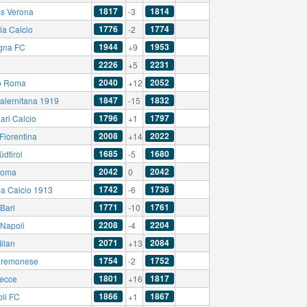
1817
1814
as Verona
-3
1776
1774
ia Calcio
-2
1944
1953
gna FC
+9
2226
2231
+5
2040
2052
o Roma
+12
1847
1832
alernitana 1919
-15
1796
1797
ari Calcio
+1
2008
2022
Fiorentina
+14
1685
1680
dtirol
-5
2042
2042
Roma
0
1742
1736
a Calcio 1913
-6
1771
1761
Bari
-10
2208
2204
Napoli
-4
2071
2084
ilan
+13
1754
1752
remonese
-2
1801
1817
ecce
+16
1866
1867
li FC
+1