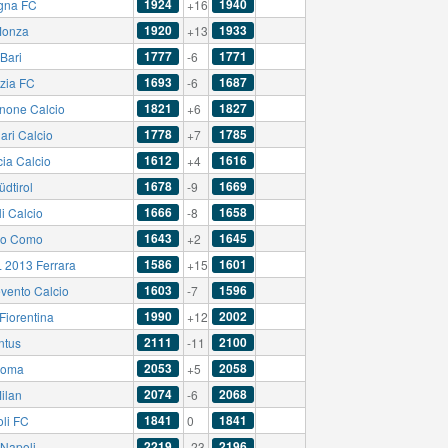
1924
1940
gna FC
+16
1920
1933
Monza
+13
1777
1771
Bari
-6
1693
1687
zia FC
-6
1821
1827
inone Calcio
+6
1778
1785
ari Calcio
+7
1612
1616
cia Calcio
+4
1678
1669
dtirol
-9
1666
1658
i Calcio
-8
1643
1645
io Como
+2
1586
1601
 2013 Ferrara
+15
1603
1596
vento Calcio
-7
1990
2002
Fiorentina
+12
2111
2100
ntus
-11
2053
2058
Roma
+5
2074
2068
ilan
-6
1841
1841
li FC
0
2219
2196
Napoli
-23