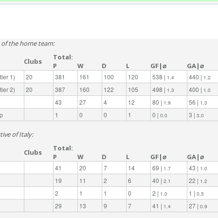
e of the home team:
Total:
Clubs
P
W
D
L
GF|⌀
GA|⌀
ier 1)
20
381
161
100
120
538 |
440 |
1.4
1.2
ier 2)
20
387
160
122
105
498 |
400 |
1.3
1.0
43
27
4
12
80 |
56 |
1.9
1.3
p
1
0
0
1
0 |
3 |
0.0
3.0
ive of Italy:
Total:
Clubs
P
W
D
L
GF|⌀
GA|⌀
41
20
7
14
69 |
43 |
1.7
1.0
19
11
2
6
40 |
22 |
2.1
1.2
2
1
1
0
2 |
1 |
1.0
0.5
29
13
9
7
41 |
27 |
1.4
0.9