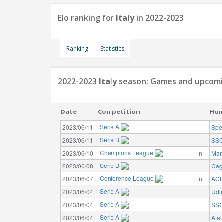
Elo ranking for
Italy
in 2022-2023
Ranking
Statistics
2022-2023
Italy
season: Games and upcomi
Date
Competition
Ho
Serie A
2023/06/11
Spe
Serie B
2023/06/11
SSC
Champions League
2023/06/10
n
Man
Serie B
2023/06/08
Cagl
Conference League
2023/06/07
n
ACF
Serie A
2023/06/04
Udi
Serie A
2023/06/04
SSC
Serie A
2023/06/04
Ata