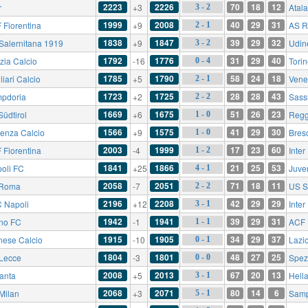
2223
2226
70
18
12
r
+3
Atal
3 - 2
1999
2008
40
29
31
 Fiorentina
+9
AS 
2 - 1
1838
1847
39
29
32
Salernitana 1919
+9
Udin
3 - 2
1792
1776
31
29
40
zia Calcio
-16
Tori
0 - 4
1785
1790
58
24
18
iari Calcio
+5
Vene
2 - 1
1723
1725
28
28
43
pdoria
+2
Sass
2 - 2
1669
1675
51
26
23
Südtirol
+6
Regg
1 - 0
1566
1575
41
29
30
enza Calcio
+9
Bres
1 - 0
2003
1999
17
23
60
 Fiorentina
-4
Inter
1 - 2
1841
1866
21
25
53
oli FC
+25
Juve
4 - 1
2058
2051
71
18
11
 Roma
-7
US S
2 - 2
2196
2208
42
29
29
 Napoli
+12
Inter
3 - 1
1942
1941
39
29
31
ino FC
-1
ACF 
1 - 1
1915
1905
34
29
37
nese Calcio
-10
Lazi
0 - 1
1804
1801
48
27
25
Lecce
-3
Spez
0 - 0
2008
2013
67
20
13
lanta
+5
Hell
3 - 1
2068
2071
80
14
6
Milan
+3
Samp
5 - 1