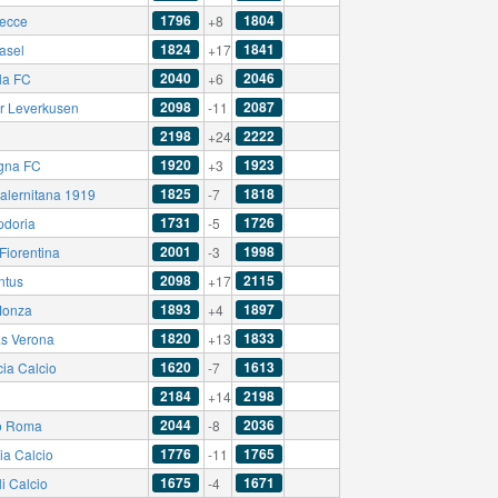
1796
1804
ecce
+8
1824
1841
asel
+17
2040
2046
la FC
+6
2098
2087
r Leverkusen
-11
2198
2222
+24
1920
1923
gna FC
+3
1825
1818
alernitana 1919
-7
1731
1726
doria
-5
2001
1998
Fiorentina
-3
2098
2115
ntus
+17
1893
1897
Monza
+4
1820
1833
as Verona
+13
1620
1613
cia Calcio
-7
2184
2198
+14
2044
2036
o Roma
-8
1776
1765
ia Calcio
-11
1675
1671
i Calcio
-4