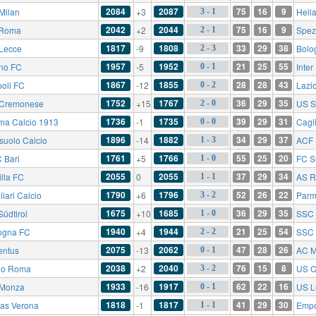
2084
2087
75
16
9
Milan
+3
Hell
3 - 1
2042
2044
75
16
9
 Roma
+2
Spez
2 - 1
1817
1808
33
29
38
Lecce
-9
Bolo
2 - 3
1957
1952
21
25
55
ino FC
-5
Inter
0 - 1
1867
1855
28
28
43
oli FC
-12
Lazi
0 - 2
1752
1767
36
29
35
Cremonese
+15
US S
2 - 0
1736
1735
39
29
31
ma Calcio 1913
-1
Cagli
0 - 0
1896
1882
34
29
37
suolo Calcio
-14
ACF 
1 - 3
1761
1766
55
25
20
 Bari
+5
FC Sü
1 - 0
2055
2055
37
29
34
illa FC
0
AS 
1 - 1
1790
1796
52
26
22
iari Calcio
+6
Parm
3 - 2
1675
1685
36
29
35
Südtirol
+10
SSC 
1 - 0
1940
1944
21
25
54
ogna FC
+4
SSC 
2 - 2
2075
2062
47
28
26
entus
-13
AC M
0 - 1
2038
2040
76
15
8
io Roma
+2
US C
3 - 2
1933
1917
62
22
16
Monza
-16
US L
0 - 1
1818
1817
41
29
30
las Verona
-1
Empo
1 - 1