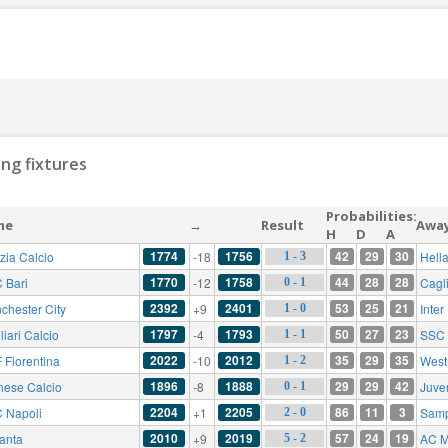
ng fixtures
Probabilities:
me
→
Result
Awa
H
D
A
1774
1756
42
29
30
zia Calcio
-18
Hell
1 - 3
1770
1758
44
28
28
 Bari
-12
Cagli
0 - 1
2392
2401
53
25
21
chester City
+9
Inter
1 - 0
1797
1793
50
27
23
iari Calcio
-4
SSC 
1 - 1
2022
2012
35
29
35
 Fiorentina
-10
West
1 - 2
1896
1888
29
29
42
nese Calcio
-8
Juve
0 - 1
2204
2205
86
11
3
 Napoli
+1
Samp
2 - 0
2010
2019
57
24
19
lanta
+9
AC 
5 - 2