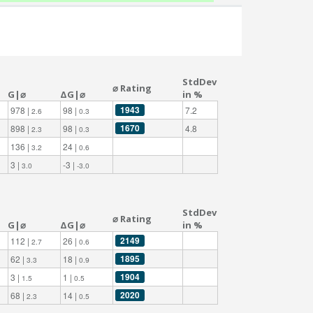
StdDev
⌀ Rating
G|⌀
ΔG|⌀
in %
1943
978 |
98 |
7.2
2.6
0.3
1670
898 |
98 |
4.8
2.3
0.3
136 |
24 |
3.2
0.6
3 |
-3 |
3.0
-3.0
StdDev
⌀ Rating
G|⌀
ΔG|⌀
in %
2149
112 |
26 |
2.7
0.6
1895
62 |
18 |
3.3
0.9
1904
3 |
1 |
1.5
0.5
2020
68 |
14 |
2.3
0.5