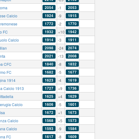
2054
2053
Roma
-1
1924
1915
ese Calcio
-9
1772
1770
remonese
-2
1932
1942
no FC
+10
1914
1911
uolo Calcio
-3
2098
2074
ilan
-24
2021
2008
anta
-13
1840
1832
oa CFC
-8
1682
1677
rmo FC
-5
1623
1619
ina 1914
-4
1727
1736
a Calcio 1913
+9
1625
1629
ttadella
+4
1606
1601
erugia Calcio
-5
1672
1673
isa
+1
1568
1573
nza Calcio
+5
1593
1584
ana Calcio
-9
1617
1609
ena FC
-8