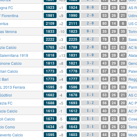
1923
1924
32
29
39
ogna FC
+1
AS 
0 - 0
1981
1990
53
26
21
 Fiorentina
+9
Udin
2 - 0
2109
2111
80
14
6
entus
+2
US C
2 - 0
1833
1823
35
29
35
las Verona
-10
Tori
0 - 1
2222
2225
78
15
7
r
+3
Sass
4 - 2
1765
1789
16
22
62
zia Calcio
+24
AC M
2 - 0
1818
1831
26
28
47
Salernitana 1919
+13
Atal
1 - 0
1813
1821
43
29
28
sinone Calcio
+8
Gen
3 - 2
1773
1778
57
24
19
iari Calcio
+5
Pale
2 - 1
1773
1777
64
21
15
 Bari
+4
Regg
1 - 0
1595
1586
32
29
39
L 2013 Ferrara
-9
Parm
0 - 1
1682
1678
53
26
21
Südtirol
-4
AS Ci
1 - 1
1688
1693
56
24
20
ezia FC
+5
AC P
3 - 2
1613
1612
40
29
31
scia Calcio
-1
AC P
1 - 1
1671
1666
58
23
18
li Calcio
-5
Cose
1 - 1
1634
1643
51
26
23
cio Como
+9
Tern
3 - 1
1595
1603
44
28
28
evento Calcio
+8
Mod
2 - 1