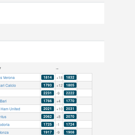
y
→
1814
1832
as Verona
+18
1793
1805
ari Calcio
+12
2231
2222
-9
1766
1770
Bari
+4
2021
2031
 Ham United
+10
2062
2070
ntus
+8
1725
1724
doria
-1
1917
1908
Monza
-9