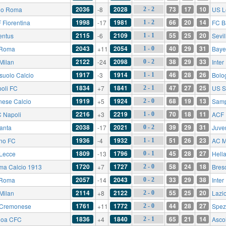
2036
2028
73
17
10
io Roma
-8
US L
2 - 2
1998
1981
66
20
14
 Fiorentina
-17
FC B
1 - 2
2115
2109
55
25
20
entus
-6
Sevil
1 - 1
2043
2054
40
29
31
 Roma
+11
Baye
1 - 0
2122
2098
38
29
33
Milan
-24
Inter
0 - 2
1917
1914
46
28
26
suolo Calcio
-3
Bolo
1 - 1
1834
1841
47
27
25
oli FC
+7
US S
2 - 1
1919
1924
68
19
13
nese Calcio
+5
Samp
2 - 0
2216
2219
70
18
11
 Napoli
+3
ACF 
1 - 0
2038
2021
39
29
31
lanta
-17
Juve
0 - 2
1936
1932
51
26
23
ino FC
-4
AC 
1 - 1
1809
1796
45
28
27
Lecce
-13
Hell
0 - 1
1720
1727
58
24
18
ma Calcio 1913
+7
Bres
2 - 0
2057
2043
33
29
38
 Roma
-14
Inter
0 - 2
2114
2122
55
25
20
Milan
+8
Lazi
2 - 0
1761
1772
44
28
27
Cremonese
+11
Spez
2 - 0
1836
1840
65
21
14
oa CFC
+4
Ascol
2 - 1