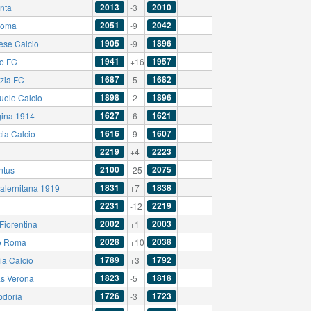
2013
2010
anta
-3
2051
2042
Roma
-9
1905
1896
ese Calcio
-9
1941
1957
no FC
+16
1687
1682
zia FC
-5
1898
1896
uolo Calcio
-2
1627
1621
ina 1914
-6
1616
1607
cia Calcio
-9
2219
2223
+4
2100
2075
ntus
-25
1831
1838
alernitana 1919
+7
2231
2219
-12
2002
2003
Fiorentina
+1
2028
2038
o Roma
+10
1789
1792
ia Calcio
+3
1823
1818
as Verona
-5
1726
1723
doria
-3