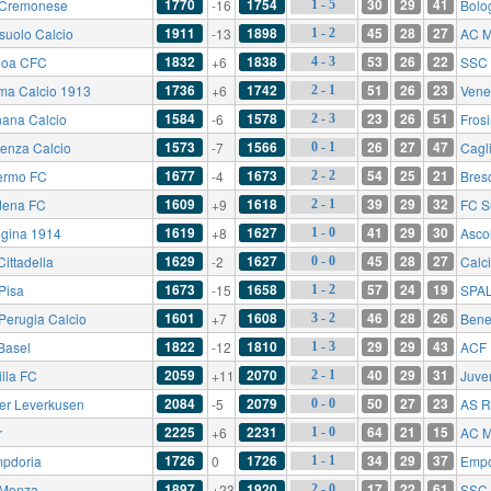
1770
1754
30
29
41
Cremonese
-16
Bolo
1 - 5
1911
1898
45
28
27
suolo Calcio
-13
AC 
1 - 2
1832
1838
53
26
22
oa CFC
+6
SSC 
4 - 3
1736
1742
51
26
23
ma Calcio 1913
+6
Vene
2 - 1
1584
1578
23
26
51
nana Calcio
-6
Fros
2 - 3
1573
1566
26
27
47
enza Calcio
-7
Cagli
0 - 1
1677
1673
54
25
21
ermo FC
-4
Bres
2 - 2
1609
1618
39
29
32
ena FC
+9
FC Sü
2 - 1
1619
1627
41
29
30
gina 1914
+8
Ascol
1 - 0
1629
1627
45
28
27
ittadella
-2
Calc
0 - 0
1673
1658
57
24
19
Pisa
-15
SPAL
1 - 2
1601
1608
46
28
26
Perugia Calcio
+7
Bene
3 - 2
1822
1810
29
29
43
Basel
-12
ACF 
1 - 3
2059
2070
40
29
31
illa FC
+11
Juve
2 - 1
2084
2079
50
27
23
er Leverkusen
-5
AS 
0 - 0
2225
2231
64
21
15
r
+6
AC M
1 - 0
1726
1726
34
29
37
pdoria
0
Empo
1 - 1
1897
1920
17
22
61
Monza
+23
SSC 
2 - 0