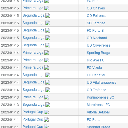
Primeira Liga
2023/01/15
FC Porto
Primeira Liga
2023/01/15
GD Chaves
Segunda Liga
2023/01/15
CD Feirense
Segunda Liga
2023/01/15
SC Farense
Segunda Liga
2023/01/15
FC Porto B
Segunda Liga
2023/01/15
CD Nacional
Segunda Liga
2023/01/15
UD Oliveirense
Primeira Liga
2023/01/14
Sporting Braga
Primeira Liga
2023/01/14
Rio Ave FC
Primeira Liga
2023/01/14
FC Vizela
Segunda Liga
2023/01/14
FC Penafiel
Segunda Liga
2023/01/14
UD Vilafranquense
Segunda Liga
2023/01/14
CD Trofense
Primeira Liga
2023/01/13
Portimonense SC
Segunda Liga
2023/01/13
Moreirense FC
Portugal Cup
2023/01/12
Vitória Setúbal
Portugal Cup
2023/01/11
FC Porto
Portugal Cup
2023/01/11
Sporting Braga