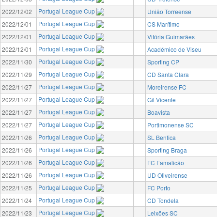
Portugal League Cup
2022/12/02
União Torreense
Portugal League Cup
2022/12/01
CS Marítimo
Portugal League Cup
2022/12/01
Vitória Guimarães
Portugal League Cup
2022/12/01
Académico de Viseu
Portugal League Cup
2022/11/30
Sporting CP
Portugal League Cup
2022/11/29
CD Santa Clara
Portugal League Cup
2022/11/27
Moreirense FC
Portugal League Cup
2022/11/27
Gil Vicente
Portugal League Cup
2022/11/27
Boavista
Portugal League Cup
2022/11/27
Portimonense SC
Portugal League Cup
2022/11/26
SL Benfica
Portugal League Cup
2022/11/26
Sporting Braga
Portugal League Cup
2022/11/26
FC Famalicão
Portugal League Cup
2022/11/26
UD Oliveirense
Portugal League Cup
2022/11/25
FC Porto
Portugal League Cup
2022/11/24
CD Tondela
Portugal League Cup
2022/11/23
Leixões SC