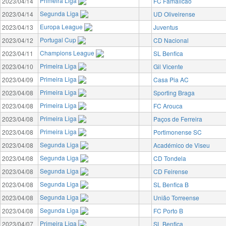
Primeira Liga
2023/04/14
FC Famalicão
Segunda Liga
2023/04/14
UD Oliveirense
Europa League
2023/04/13
Juventus
Portugal Cup
2023/04/12
CD Nacional
Champions League
2023/04/11
SL Benfica
Primeira Liga
2023/04/10
Gil Vicente
Primeira Liga
2023/04/09
Casa Pia AC
Primeira Liga
2023/04/08
Sporting Braga
Primeira Liga
2023/04/08
FC Arouca
Primeira Liga
2023/04/08
Paços de Ferreira
Primeira Liga
2023/04/08
Portimonense SC
Segunda Liga
2023/04/08
Académico de Viseu
Segunda Liga
2023/04/08
CD Tondela
Segunda Liga
2023/04/08
CD Feirense
Segunda Liga
2023/04/08
SL Benfica B
Segunda Liga
2023/04/08
União Torreense
Segunda Liga
2023/04/08
FC Porto B
Primeira Liga
2023/04/07
SL Benfica