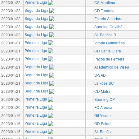
Primeira Liga
2023/01/22
CS Marítimo
Segunda Liga
2023/01/22
CD Tondela
Segunda Liga
2023/01/22
Estrela Amadora
Segunda Liga
2023/01/22
Sporting Covilhã
Segunda Liga
2023/01/22
SL Benfica B
Primeira Liga
2023/01/21
Vitória Guimarães
Primeira Liga
2023/01/21
CD Santa Clara
Primeira Liga
2023/01/21
Paços de Ferreira
Segunda Liga
2023/01/21
Académico de Viseu
Segunda Liga
2023/01/21
B-SAD
Segunda Liga
2023/01/21
Leixões SC
Segunda Liga
2023/01/21
CD Mafra
Primeira Liga
2023/01/20
Sporting CP
Primeira Liga
2023/01/20
FC Arouca
Primeira Liga
2023/01/16
Gil Vicente
Primeira Liga
2023/01/16
GD Estoril
Primeira Liga
2023/01/15
SL Benfica