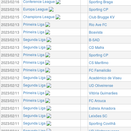
Conference League
2023/02/16
Sporting Braga
Europa League
2023/02/16
Sporting CP
Champions League
2023/02/15
Club Brugge KV
Primeira Liga
2023/02/13
Rio Ave FC
Primeira Liga
2023/02/13
Boavista
Segunda Liga
2023/02/13
B-SAD
Segunda Liga
2023/02/13
CD Mafra
Primeira Liga
2023/02/12
Sporting CP
Primeira Liga
2023/02/12
CS Marítimo
Primeira Liga
2023/02/12
FC Famalicão
Segunda Liga
2023/02/12
Académico de Viseu
Segunda Liga
2023/02/12
UD Oliveirense
Primeira Liga
2023/02/11
Vitória Guimarães
Primeira Liga
2023/02/11
FC Arouca
Segunda Liga
2023/02/11
Estrela Amadora
Segunda Liga
2023/02/11
Leixões SC
Segunda Liga
2023/02/11
Sporting Covilhã
Segunda Liga
2023/02/11
UD Vilafranquense