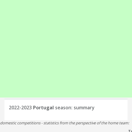
2022-2023
Portugal
season: summary
domestic competitions - statistics from the perspective of the home team:
T