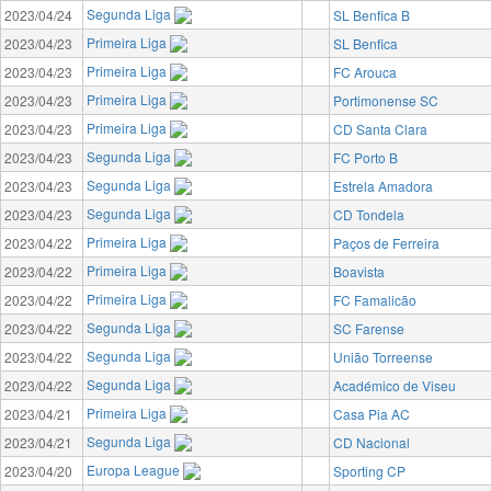
Segunda Liga
2023/04/24
SL Benfica B
Primeira Liga
2023/04/23
SL Benfica
Primeira Liga
2023/04/23
FC Arouca
Primeira Liga
2023/04/23
Portimonense SC
Primeira Liga
2023/04/23
CD Santa Clara
Segunda Liga
2023/04/23
FC Porto B
Segunda Liga
2023/04/23
Estrela Amadora
Segunda Liga
2023/04/23
CD Tondela
Primeira Liga
2023/04/22
Paços de Ferreira
Primeira Liga
2023/04/22
Boavista
Primeira Liga
2023/04/22
FC Famalicão
Segunda Liga
2023/04/22
SC Farense
Segunda Liga
2023/04/22
União Torreense
Segunda Liga
2023/04/22
Académico de Viseu
Primeira Liga
2023/04/21
Casa Pia AC
Segunda Liga
2023/04/21
CD Nacional
Europa League
2023/04/20
Sporting CP