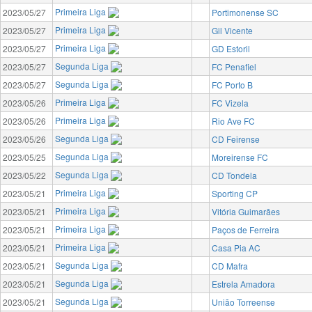
Primeira Liga
2023/05/27
Portimonense SC
Primeira Liga
2023/05/27
Gil Vicente
Primeira Liga
2023/05/27
GD Estoril
Segunda Liga
2023/05/27
FC Penafiel
Segunda Liga
2023/05/27
FC Porto B
Primeira Liga
2023/05/26
FC Vizela
Primeira Liga
2023/05/26
Rio Ave FC
Segunda Liga
2023/05/26
CD Feirense
Segunda Liga
2023/05/25
Moreirense FC
Segunda Liga
2023/05/22
CD Tondela
Primeira Liga
2023/05/21
Sporting CP
Primeira Liga
2023/05/21
Vitória Guimarães
Primeira Liga
2023/05/21
Paços de Ferreira
Primeira Liga
2023/05/21
Casa Pia AC
Segunda Liga
2023/05/21
CD Mafra
Segunda Liga
2023/05/21
Estrela Amadora
Segunda Liga
2023/05/21
União Torreense