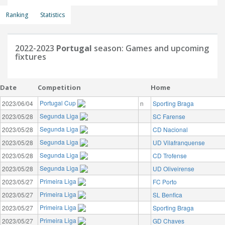
Ranking
Statistics
2022-2023
Portugal
season: Games and upcoming
fixtures
Date
Competition
Home
Portugal Cup
2023/06/04
n
Sporting Braga
Segunda Liga
2023/05/28
SC Farense
Segunda Liga
2023/05/28
CD Nacional
Segunda Liga
2023/05/28
UD Vilafranquense
Segunda Liga
2023/05/28
CD Trofense
Segunda Liga
2023/05/28
UD Oliveirense
Primeira Liga
2023/05/27
FC Porto
Primeira Liga
2023/05/27
SL Benfica
Primeira Liga
2023/05/27
Sporting Braga
Primeira Liga
2023/05/27
GD Chaves