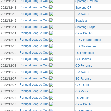
Portugal League Cup
2022/12/14
Sporting Covilhã
Portugal League Cup
2022/12/13
Sporting CP
Portugal League Cup
2022/12/13
Rio Ave FC
Portugal League Cup
2022/12/12
Boavista
Portugal League Cup
2022/12/11
Sporting Braga
Portugal League Cup
2022/12/11
Casa Pia AC
Portugal League Cup
2022/12/11
UD Vilafranquense
Portugal League Cup
2022/12/10
UD Oliveirense
Portugal League Cup
2022/12/09
FC Famalicão
Portugal League Cup
2022/12/08
GD Chaves
Portugal League Cup
2022/12/08
CD Feirense
Portugal League Cup
2022/12/07
Rio Ave FC
Portugal League Cup
2022/12/07
SC Farense
Portugal League Cup
2022/12/06
GD Estoril
Portugal League Cup
2022/12/05
CD Mafra
Portugal League Cup
2022/12/04
FC Arouca
Portugal League Cup
2022/12/03
Casa Pia AC
Portugal League Cup
2022/12/03
CD Trofense