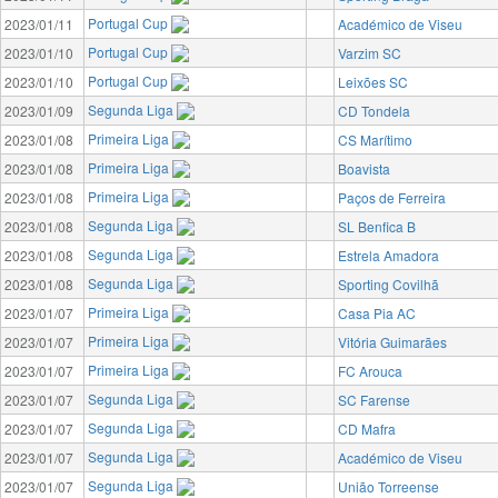
Portugal Cup
2023/01/11
Académico de Viseu
Portugal Cup
2023/01/10
Varzim SC
Portugal Cup
2023/01/10
Leixões SC
Segunda Liga
2023/01/09
CD Tondela
Primeira Liga
2023/01/08
CS Marítimo
Primeira Liga
2023/01/08
Boavista
Primeira Liga
2023/01/08
Paços de Ferreira
Segunda Liga
2023/01/08
SL Benfica B
Segunda Liga
2023/01/08
Estrela Amadora
Segunda Liga
2023/01/08
Sporting Covilhã
Primeira Liga
2023/01/07
Casa Pia AC
Primeira Liga
2023/01/07
Vitória Guimarães
Primeira Liga
2023/01/07
FC Arouca
Segunda Liga
2023/01/07
SC Farense
Segunda Liga
2023/01/07
CD Mafra
Segunda Liga
2023/01/07
Académico de Viseu
Segunda Liga
2023/01/07
União Torreense