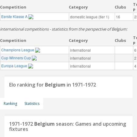
T
Competition
Category
Clubs
P
Eerste Klasse A
domestic league (tier 1)
16
2
international competitions - statistics from the perspective of Belgium:
T
Competition
Category
Clubs
P
Champions League
international
6
Cup Winners Cup
international
2
Europa League
international
4
Elo ranking for
Belgium
in 1971-1972
Ranking
Statistics
1971-1972
Belgium
season: Games and upcoming
fixtures