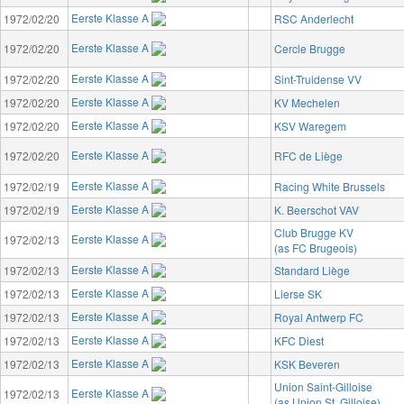
Eerste Klasse A
1972/02/20
RSC Anderlecht
Eerste Klasse A
1972/02/20
Cercle Brugge
Eerste Klasse A
1972/02/20
Sint-Truidense VV
Eerste Klasse A
1972/02/20
KV Mechelen
Eerste Klasse A
1972/02/20
KSV Waregem
Eerste Klasse A
1972/02/20
RFC de Liège
Eerste Klasse A
1972/02/19
Racing White Brussels
Eerste Klasse A
1972/02/19
K. Beerschot VAV
Club Brugge KV
Eerste Klasse A
1972/02/13
(as FC Brugeois)
Eerste Klasse A
1972/02/13
Standard Liège
Eerste Klasse A
1972/02/13
Lierse SK
Eerste Klasse A
1972/02/13
Royal Antwerp FC
Eerste Klasse A
1972/02/13
KFC Diest
Eerste Klasse A
1972/02/13
KSK Beveren
Union Saint-Gilloise
Eerste Klasse A
1972/02/13
(as Union St. Gilloise)