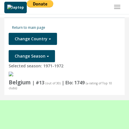
Toggl
naviga
Return to main page
Change Country
Change Season
Selected season: 1971-1972
Belgium
| #13
| Elo: 1749
(out of 30)
(⌀ rating of Top 10
clubs)