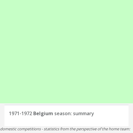
1971-1972
Belgium
season: summary
domestic competitions - statistics from the perspective of the home team: