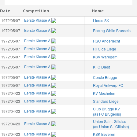
Date
Competition
Home
Eerste Klasse A
1972/05/07
Lierse SK
Eerste Klasse A
1972/05/07
Racing White Brussels
Eerste Klasse A
1972/05/07
RSC Anderlecht
Eerste Klasse A
1972/05/07
RFC de Liège
Eerste Klasse A
1972/05/07
KSV Waregem
Eerste Klasse A
1972/05/07
KFC Diest
Eerste Klasse A
1972/05/07
Cercle Brugge
Eerste Klasse A
1972/05/07
Royal Antwerp FC
Eerste Klasse A
1972/04/23
KV Mechelen
Eerste Klasse A
1972/04/23
Standard Liège
Club Brugge KV
Eerste Klasse A
1972/04/23
(as FC Brugeois)
Union Saint-Gilloise
Eerste Klasse A
1972/04/23
(as Union St. Gilloise)
Eerste Klasse A
1972/04/23
KSK Beveren