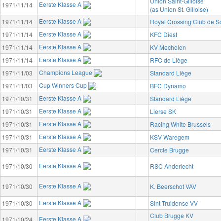
Union Saint-Gilloise
Eerste Klasse A
1971/11/14
(as Union St. Gilloise)
Eerste Klasse A
1971/11/14
Royal Crossing Club de 
Eerste Klasse A
1971/11/14
KFC Diest
Eerste Klasse A
1971/11/14
KV Mechelen
Eerste Klasse A
1971/11/14
RFC de Liège
Champions League
1971/11/03
Standard Liège
Cup Winners Cup
1971/11/03
BFC Dynamo
Eerste Klasse A
1971/10/31
Standard Liège
Eerste Klasse A
1971/10/31
Lierse SK
Eerste Klasse A
1971/10/31
Racing White Brussels
Eerste Klasse A
1971/10/31
KSV Waregem
Eerste Klasse A
1971/10/31
Cercle Brugge
Eerste Klasse A
1971/10/30
RSC Anderlecht
Eerste Klasse A
1971/10/30
K. Beerschot VAV
Eerste Klasse A
1971/10/30
Sint-Truidense VV
Club Brugge KV
Eerste Klasse A
1971/10/24