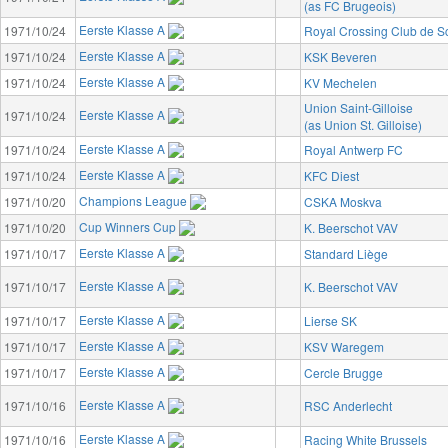
(as FC Brugeois)
Eerste Klasse A
1971/10/24
Royal Crossing Club de 
Eerste Klasse A
1971/10/24
KSK Beveren
Eerste Klasse A
1971/10/24
KV Mechelen
Union Saint-Gilloise
Eerste Klasse A
1971/10/24
(as Union St. Gilloise)
Eerste Klasse A
1971/10/24
Royal Antwerp FC
Eerste Klasse A
1971/10/24
KFC Diest
Champions League
1971/10/20
CSKA Moskva
Cup Winners Cup
1971/10/20
K. Beerschot VAV
Eerste Klasse A
1971/10/17
Standard Liège
Eerste Klasse A
1971/10/17
K. Beerschot VAV
Eerste Klasse A
1971/10/17
Lierse SK
Eerste Klasse A
1971/10/17
KSV Waregem
Eerste Klasse A
1971/10/17
Cercle Brugge
Eerste Klasse A
1971/10/16
RSC Anderlecht
Eerste Klasse A
1971/10/16
Racing White Brussels