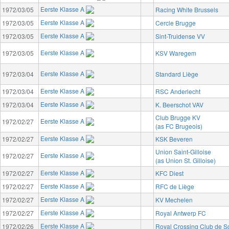
Eerste Klasse A
1972/03/05
Racing White Brussels
Eerste Klasse A
1972/03/05
Cercle Brugge
Eerste Klasse A
1972/03/05
Sint-Truidense VV
Eerste Klasse A
1972/03/05
KSV Waregem
Eerste Klasse A
1972/03/04
Standard Liège
Eerste Klasse A
1972/03/04
RSC Anderlecht
Eerste Klasse A
1972/03/04
K. Beerschot VAV
Club Brugge KV
Eerste Klasse A
1972/02/27
(as FC Brugeois)
Eerste Klasse A
1972/02/27
KSK Beveren
Union Saint-Gilloise
Eerste Klasse A
1972/02/27
(as Union St. Gilloise)
Eerste Klasse A
1972/02/27
KFC Diest
Eerste Klasse A
1972/02/27
RFC de Liège
Eerste Klasse A
1972/02/27
KV Mechelen
Eerste Klasse A
1972/02/27
Royal Antwerp FC
Eerste Klasse A
1972/02/26
Royal Crossing Club de 